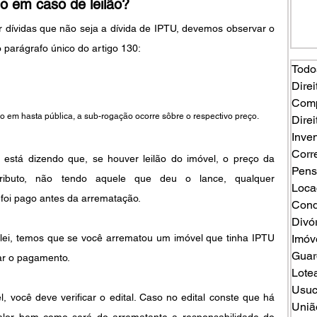
 em caso de leilão?
or dívidas que não seja a dívida de IPTU, devemos observar o 
o parágrafo único do artigo 130:
Todo
Direi
Comp
o em hasta pública, a sub-rogação ocorre sôbre o respectivo preço.
Direi
Inven
Corr
está dizendo que, se houver leilão do imóvel, o preço da 
Pens
ributo, não tendo aquele que deu o lance, qualquer 
Loca
foi pago antes da arrematação.
Cond
Divó
lei, temos que se você arrematou um imóvel que tinha IPTU 
Imóv
Guard
ar o pagamento.
Lote
Usuc
 você deve verificar o edital. Caso no edital conste que há 
Uniã
alor bem como será do arrematante a responsabilidade do 