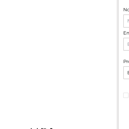
N
Em
Pr