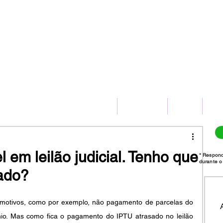
(11) 2775-8172
HOME
SERVIÇOS
BLOG
CO
 em leilão judicial. Tenho que
* Respon
durante o 
ado?
s motivos, como por exemplo, não pagamento de parcelas do 
io. Mas como fica o pagamento do IPTU atrasado no leilão 