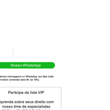
(11)98111-7185
NTATO
POLÍTICA DE PRIVACIDADE
Nosso WhatsApp
demos mensagens no WhatsApp em dias úteis
horário comercial (das 8h às 18h).
Participe da lista VIP
Aprenda sobre seus direito com
nosso time de especialistas