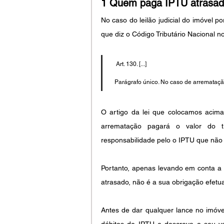
1 Quem paga IPTU atrasado
No caso do leilão judicial do imóvel p
que diz o Código Tributário Nacional n
   Art. 130. [...]
  Parágrafo único. No caso de arremataçã
O artigo da lei que colocamos acima 
arrematação pagará o valor do t
responsabilidade pelo o IPTU que não 
Portanto, apenas levando em conta a 
atrasado, não é a sua obrigação efetu
Antes de dar qualquer lance no imóvel,
débitos de IPTU e descreva o seu v