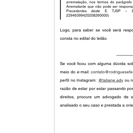
arrematação, nos termos do parágrafo
Arrematante que não pode ser responsa
Precedentes deste E. TJSP – 
22946399420208260000)
Logo, para saber se você será respo
consta no edital do leilão. 
Se você ficou com alguma dúvida sobr
meio do e-mail: 
contato@rodriguesefel
perfil no Instagram:
@tatiane.adv
 ou n
razão de estar por estar passando por
direitos, procure um advogado de s
analisado o seu caso e prestada a orie