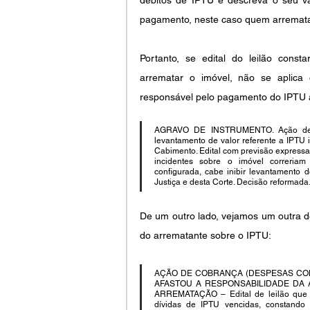
pagamento, neste caso quem arrematar
Portanto, se edital do leilão cons
arrematar o imóvel, não se aplica 
responsável pelo pagamento do IPTU a
AGRAVO DE INSTRUMENTO. Ação de ex
levantamento de valor referente a IPTU 
Cabimento. Edital com previsão expressa 
incidentes sobre o imóvel correriam
configurada, cabe inibir levantamento d
Justiça e desta Corte. Decisão reforma
De um outro lado, vejamos um outra d
do arrematante sobre o IPTU:
AÇÃO DE COBRANÇA (DESPESAS CON
AFASTOU A RESPONSABILIDADE DA A
ARREMATAÇÃO – Edital de leilão que e
dívidas de IPTU vencidas, constando 