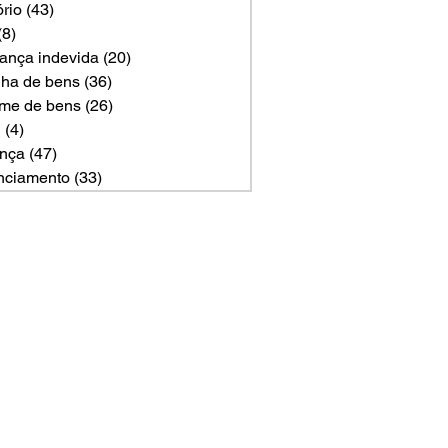
ório
(43)
43 posts
(8)
8 posts
ança indevida
(20)
20 posts
ilha de bens
(36)
36 posts
me de bens
(26)
26 posts
U
(4)
4 posts
nça
(47)
47 posts
nciamento
(33)
33 posts