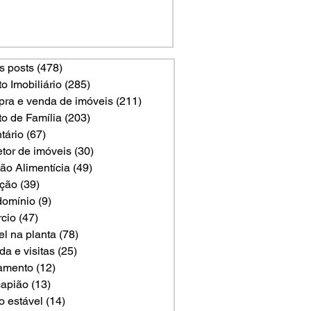
s posts
(478)
478 posts
to Imobiliário
(285)
285 posts
ra e venda de imóveis
(211)
211 posts
to de Família
(203)
203 posts
tário
(67)
67 posts
etor de imóveis
(30)
30 posts
ão Alimentícia
(49)
49 posts
ção
(39)
39 posts
omínio
(9)
9 posts
rcio
(47)
47 posts
el na planta
(78)
78 posts
a e visitas
(25)
25 posts
amento
(12)
12 posts
apião
(13)
13 posts
o estável
(14)
14 posts