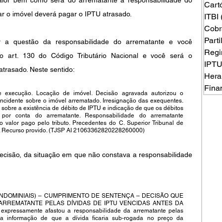
Cart
 o imóvel deverá pagar o IPTU atrasado.
ITBI
Cobr
Part
tar a questão da responsabilidade do arrematante e você 
Regi
o art. 130 do Código Tributário Nacional e você será o 
IPT
trasado. Neste sentido:
Hera
Fina
ecução. Locação de imóvel. Decisão agravada autorizou o 
incidente sobre o imóvel arrematado. Irresignação das exequentes. 
sobre a existência de débito de IPTU e indicação de que os débitos 
 por conta do arrematante. Responsabilidade do arrematante 
o valor pago pelo tributo. Precedentes do C. Superior Tribunal de 
da. Recurso provido. (TJSP AI 21063362820228260000)
ecisão, da situação em que não constava a responsabilidade 
DOMINIAIS) – CUMPRIMENTO DE SENTENÇA – DECISÃO QUE 
RREMATANTE PELAS DÍVIDAS DE IPTU VENCIDAS ANTES DA 
xpressamente afastou a responsabilidade da arrematante pelas 
a informação de que a dívida ficaria sub-rogada no preço da 