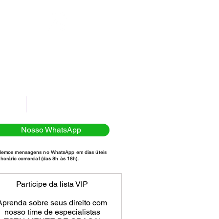
(11)98111-7185
NTATO
POLÍTICA DE PRIVACIDADE
Nosso WhatsApp
demos mensagens no WhatsApp em dias úteis
horário comercial (das 8h às 18h).
Participe da lista VIP
Aprenda sobre seus direito com
nosso time de especialistas