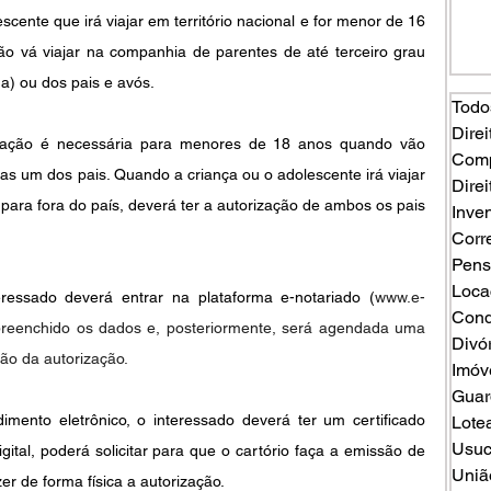
cente que irá viajar em território nacional e for menor de 16 
ão vá viajar na companhia de parentes de até terceiro grau 
nha) ou dos pais e avós.
Todo
Direi
rização é necessária para menores de 18 anos quando vão 
Comp
as um dos pais. Quando a criança ou o adolescente irá viajar 
Direi
ara fora do país, deverá ter a autorização de ambos os pais 
Inven
Corr
Pens
Loca
teressado deverá entrar na plataforma e-notariado (
www.e-
Cond
 preenchido os dados e, posteriormente, será agendada uma 
Divó
ão da autorização.
Imóv
Guard
mento eletrônico, o interessado deverá ter um certificado 
Lote
Usuc
igital, poderá solicitar para que o cartório faça a emissão de 
Uniã
er de forma física a autorização.