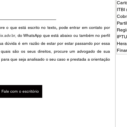
Cart
ITBI
Cobr
Part
e o que está escrito no texto
,
pode entrar em contato por 
Regi
ix.adv.br
, do WhatsApp que está abaixo ou também no perfil 
IPT
Hera
ua dúvida é em razão de estar por estar passando por essa 
Fina
 quais são os seus direitos, procure um advogado de sua 
 para que seja analisado o seu caso e prestada a orientação 
Fale com o escritório