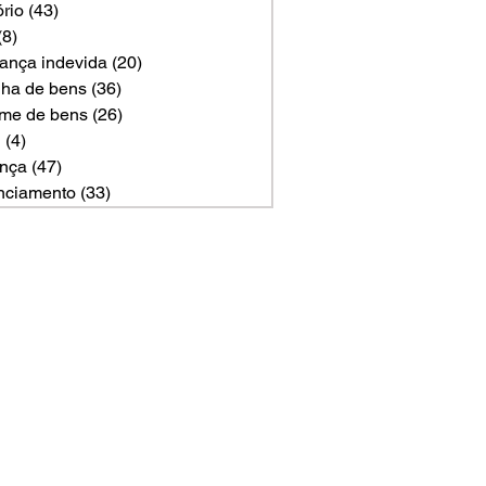
ório
(43)
43 posts
(8)
8 posts
ança indevida
(20)
20 posts
ilha de bens
(36)
36 posts
me de bens
(26)
26 posts
U
(4)
4 posts
nça
(47)
47 posts
nciamento
(33)
33 posts