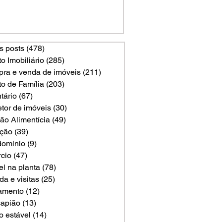
s posts
(478)
478 posts
to Imobiliário
(285)
285 posts
ra e venda de imóveis
(211)
211 posts
to de Família
(203)
203 posts
tário
(67)
67 posts
etor de imóveis
(30)
30 posts
ão Alimentícia
(49)
49 posts
ção
(39)
39 posts
omínio
(9)
9 posts
rcio
(47)
47 posts
el na planta
(78)
78 posts
a e visitas
(25)
25 posts
amento
(12)
12 posts
apião
(13)
13 posts
o estável
(14)
14 posts