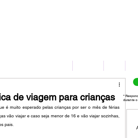
(11) 2775-8172
HOME
SERVIÇOS
BLOG
CO
ica de viagem para crianças
* Respon
durante o 
e é muito esperado pelas crianças por ser o mês de férias 
ças vão viajar e caso seja menor de 16 e vão viajar sozinhas, 
s pais.