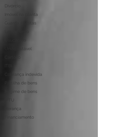
Divórcio
Imóvel na planta
Guarda e visitas
Loteamento
Usucapião
União estável
Cartório
ITBI
Cobrança indevida
Partilha de bens
Regime de bens
IPTU
Herança
Financiamento