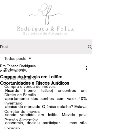
Post
Todos posts
Dra. Tatiane Rodrigues
Todos posts
2 de set. de 2025
Compra de Imóveis em Leilão:
Direito Imobiliário
Oportunidades e Riscos Jurídicos
Compra e venda de imóveis
Ricardo (nome fictício) encontrou um 
Direito de Família
apartamento dos sonhos com valor 40% 
Inventário
abaixo do mercado. O único detalhe? Estava 
Corretor de imóveis
sendo vendido em leilão. Movido pela 
Pensão Alimentícia
economia, decidiu participar — mas não 
Locação