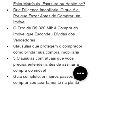
Falta Matrícula, Escritura ou Habite-se?
Due Diligence Imobiliária: O que é e 
Por que Fazer Antes de Comprar um 
Imóvel
O Erro de R$ 320 Mil: A Compra do 
Imóvel que Escondeu Dívidas dos 
Vendedores
Cláusulas que protegem o comprador: 
como blindar sua compra imobiliária
5 Cláusulas contratuais que você 
precisa entender antes de assinar a 
compra do imóvel
Guia completo: primeiros passos para 
comprar seu apartamento na planta
Taxa de evolução de obra: como 
funciona, abusividades e seus direitos
Seu Imóvel Está Atrasado? Entenda 
Seus Direitos e Ações Necessárias
Construtora Pode Cobrar Taxa de 
Averbação? Entenda Seus Direitos e 
Obrigações