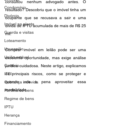
consultou nenhum advogado antes. O 
Condomínio
resultado? Descobriu que o imóvel tinha um 
Divórcio
ocupante que se recusava a sair e uma 
Imóvel na planta
dívida de IPTU acumulada de mais de R$ 25 
Guarda e visitas
mil.
Loteamento
Usucapião
Comprar imóvel em leilão pode ser uma 
União estável
excelente oportunidade, mas exige análise 
Cartório
jurídica cuidadosa. Neste artigo, explicamos 
ITBI
os principais riscos, como se proteger e 
quando vale a pena aproveitar essa 
Cobrança indevida
modalidade.
Partilha de bens
Regime de bens
IPTU
Herança
Financiamento