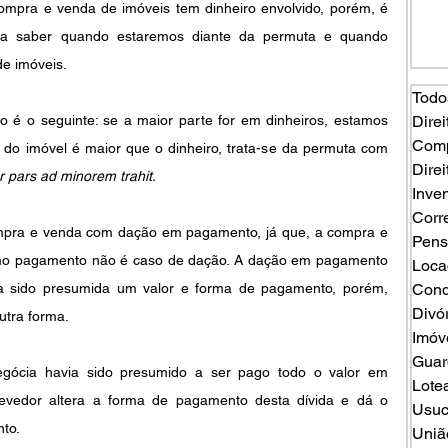
mpra e venda de imóveis tem dinheiro envolvido, porém, é 
ara saber quando estaremos diante da permuta e quando 
e imóveis.
Todo
o é o seguinte: se a maior parte for em dinheiros, estamos 
Direi
Comp
 do imóvel é maior que o dinheiro, trata-se da permuta com 
Direi
r pars ad minorem trahit.
Inven
Corr
mpra e venda com dação em pagamento, já que, a compra e 
Pens
o pagamento não é caso de dação. A dação em pagamento 
Loca
ia sido presumida um valor e forma de pagamento, porém, 
Cond
Divó
utra forma.
Imóv
Guard
egócia havia sido presumido a ser pago todo o valor em 
Lote
devedor altera a forma de pagamento desta dívida e dá o 
Usuc
to.
Uniã