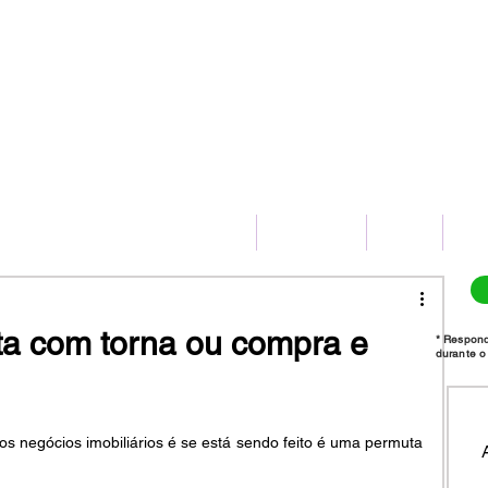
(11) 2775-8172
HOME
SERVIÇOS
BLOG
CO
ta com torna ou compra e
* Respon
durante o 
 negócios imobiliários é se está sendo feito é uma permuta 