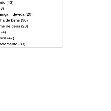
ório
(43)
43 posts
(8)
8 posts
ança indevida
(20)
20 posts
ilha de bens
(36)
36 posts
me de bens
(26)
26 posts
U
(4)
4 posts
nça
(47)
47 posts
nciamento
(33)
33 posts