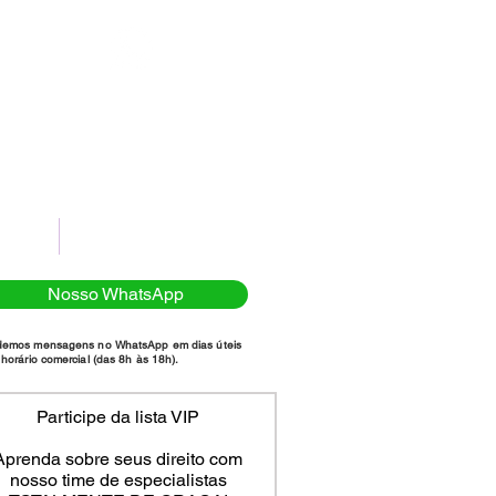
(11)98111-7185
NTATO
POLÍTICA DE PRIVACIDADE
Nosso WhatsApp
demos mensagens no WhatsApp em dias úteis
horário comercial (das 8h às 18h).
Participe da lista VIP
Aprenda sobre seus direito com
nosso time de especialistas