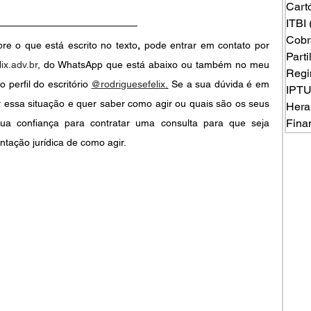
Cart
ITBI
Cobr
e o que está escrito no texto
,
pode entrar em contato por 
Part
ix.adv.br
, do WhatsApp que está abaixo ou também no meu 
Regi
o perfil do escritório
@rodriguesefelix
.
Se a sua dúvida é em 
IPT
 essa situação e quer saber como agir ou quais são os seus 
Hera
Fina
ua confiança para contratar uma consulta para que seja 
ntação jurídica de como agir.