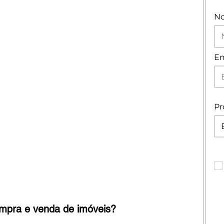
N
Em
Pr
mpra e venda de imóveis?