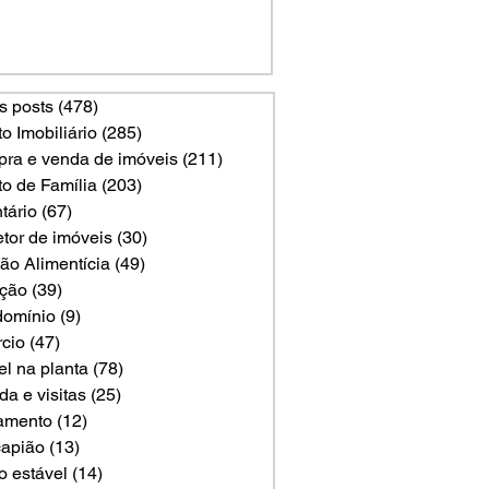
s posts
(478)
478 posts
to Imobiliário
(285)
285 posts
ra e venda de imóveis
(211)
211 posts
to de Família
(203)
203 posts
tário
(67)
67 posts
etor de imóveis
(30)
30 posts
ão Alimentícia
(49)
49 posts
ção
(39)
39 posts
omínio
(9)
9 posts
rcio
(47)
47 posts
el na planta
(78)
78 posts
a e visitas
(25)
25 posts
amento
(12)
12 posts
apião
(13)
13 posts
o estável
(14)
14 posts