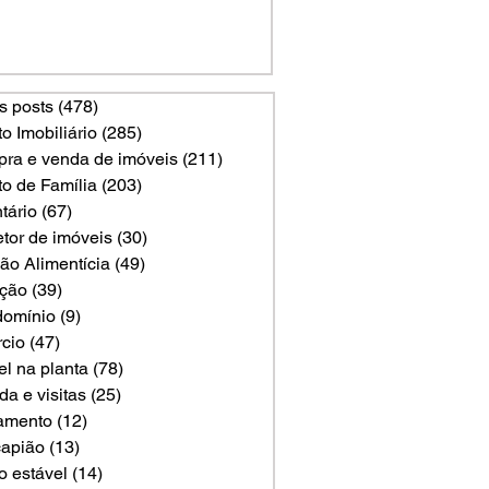
s posts
(478)
478 posts
to Imobiliário
(285)
285 posts
ra e venda de imóveis
(211)
211 posts
to de Família
(203)
203 posts
tário
(67)
67 posts
etor de imóveis
(30)
30 posts
ão Alimentícia
(49)
49 posts
ção
(39)
39 posts
omínio
(9)
9 posts
rcio
(47)
47 posts
el na planta
(78)
78 posts
a e visitas
(25)
25 posts
amento
(12)
12 posts
apião
(13)
13 posts
o estável
(14)
14 posts