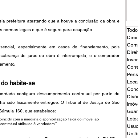
ela prefeitura atestando que a houve a conclusão da obra e 
as normas legais e que é seguro para ocupação.
Todo
Direi
Comp
encial, especialmente em casos de financiamento, pois 
Direi
obrança de juros de obra é interrompida, e o comprador 
Inven
iamento.
Corr
Pens
Loca
do habite-se
Cond
ordado configura descumprimento contratual por parte da 
Divó
a sido fisicamente entregue. O Tribunal de Justiça de São 
Imóv
 Súmula 160, que estabelece:
Guard
Lote
incidir com a imediata disponibilização física do imóvel ao 
contratual atribuída à vendedora.”
Usuc
Uniã