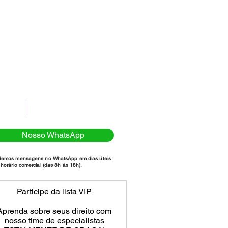
(11)98111-7185
NTATO
POLÍTICA DE PRIVACIDADE
Nosso WhatsApp
demos mensagens no WhatsApp em dias úteis
horário comercial (das 8h às 18h).
Participe da lista VIP
Aprenda sobre seus direito com
nosso time de especialistas