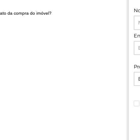
N
strato da compra do imóvel?
Em
Pr