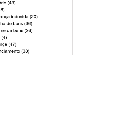
ório
(43)
43 posts
(8)
8 posts
ança indevida
(20)
20 posts
ilha de bens
(36)
36 posts
me de bens
(26)
26 posts
U
(4)
4 posts
nça
(47)
47 posts
nciamento
(33)
33 posts