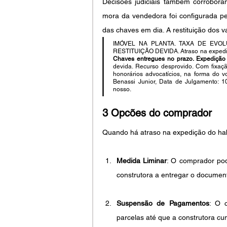
Decisões judiciais também corrobora
mora da vendedora foi configurada pe
das chaves em dia. A restituição dos 
IMÓVEL NA PLANTA. TAXA DE EVO
Chaves entregues no prazo. Expedição p
devida. Recurso desprovido. Com fixaçã
honorários advocatícios, na forma do v
Benassi Junior, Data de Julgamento: 10
nosso.
3 Opcões do comprador
Quando há atraso na expedição do ha
Medida Liminar
: O comprador pode
construtora a entregar o documen
Suspensão de Pagamentos
: O 
parcelas até que a construtora cu