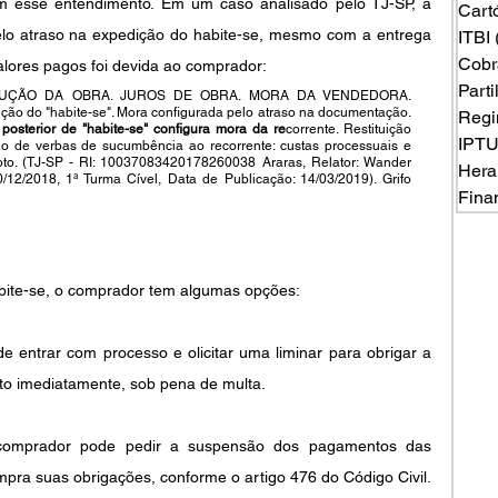
m esse entendimento. Em um caso analisado pelo TJ-SP, a 
Cart
lo atraso na expedição do habite-se, mesmo com a entrega 
ITBI
Cobr
valores pagos foi devida ao comprador:
Part
LUÇÃO DA OBRA. JUROS DE OBRA. MORA DA VENDEDORA. 
RESTITUIÇÃO DEVIDA. Atraso na expedição do "habite-se". Mora configurada pelo atraso na documentação. 
Regi
osterior de "habite-se" configura mora da re
corrente. Restituição 
IPT
o de verbas de sucumbência ao recorrente: custas processuais e 
oto. (TJ-SP - RI: 10037083420178260038 Araras, Relator: Wander 
Hera
/12/2018, 1ª Turma Cível, Data de Publicação: 14/03/2019). Grifo 
Fina
bite-se, o comprador tem algumas opções:
 entrar com processo e olicitar uma liminar para obrigar a 
to imediatamente, sob pena de multa.
comprador pode pedir a suspensão dos pagamentos das 
mpra suas obrigações, conforme o artigo 476 do Código Civil.