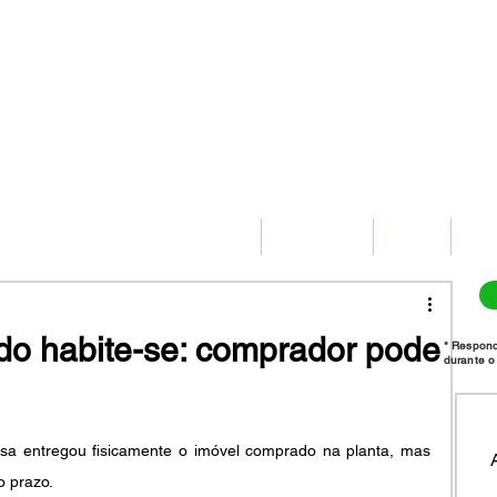
(11) 2775-8172
HOME
SERVIÇOS
BLOG
CO
do habite-se: comprador pode
* Respon
durante o 
sa entregou fisicamente o imóvel comprado na planta, mas 
o prazo.