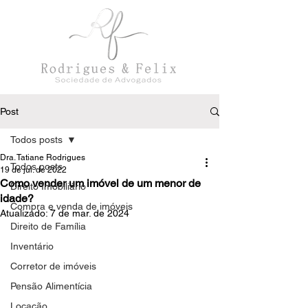
Post
Todos posts
Dra. Tatiane Rodrigues
Todos posts
19 de jul. de 2022
Como vender um imóvel de um menor de
Direito Imobiliário
idade?
Compra e venda de imóveis
Atualizado:
7 de mar. de 2024
Direito de Família
Inventário
Corretor de imóveis
Pensão Alimentícia
Locação