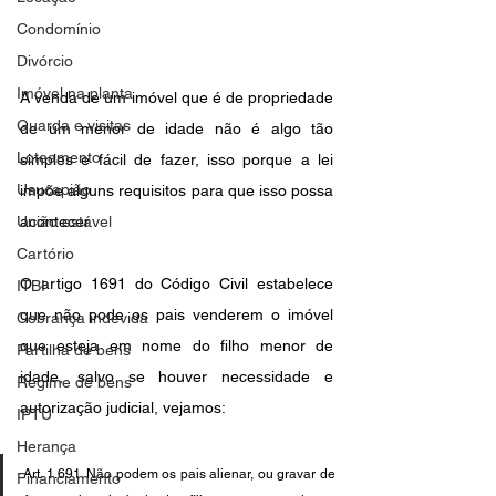
Condomínio
Divórcio
Imóvel na planta
A venda de um imóvel que é de propriedade 
Guarda e visitas
de um menor de idade não é algo tão 
Loteamento
simples e fácil de fazer, isso porque a lei 
Usucapião
impõe alguns requisitos para que isso possa 
União estável
acontecer.
Cartório
O artigo 1691 do Código Civil estabelece 
ITBI
que não pode os pais venderem o imóvel 
Cobrança indevida
que esteja em nome do filho menor de 
Partilha de bens
idade, salvo se houver necessidade e 
Regime de bens
autorização judicial, vejamos: 
IPTU
Herança
Art. 1.691. Não podem os pais alienar, ou gravar de 
Financiamento