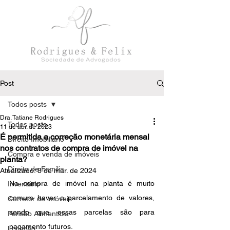
Post
Todos posts
Dra. Tatiane Rodrigues
Todos posts
11 de abr. de 2023
É permitida a correção monetária mensal
Direito Imobiliário
nos contratos de compra de imóvel na
Compra e venda de imóveis
planta?
Direito de Família
Atualizado:
8 de mar. de 2024
Na compra de imóvel na planta é muito 
Inventário
comum haver o parcelamento de valores, 
Corretor de imóveis
sendo que essas parcelas são para 
Pensão Alimentícia
pagamento futuros. 
Locação