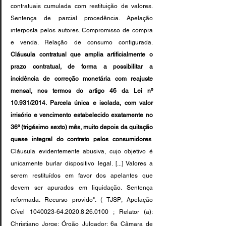
contratuais cumulada com restituição de valores. 
Sentença de parcial procedência. Apelação 
interposta pelos autores. Compromisso de compra 
e venda. Relação de consumo configurada. 
Cláusula contratual que amplia artificialmente o 
prazo contratual, de forma a possibilitar a 
incidência de correção monetária com reajuste 
mensal, nos termos do artigo 46 da Lei nº 
10.931/2014. Parcela única e isolada, com valor 
irrisório e vencimento estabelecido exatamente no 
36º (trigésimo sexto) mês, muito depois da quitação 
quase integral do contrato pelos consumidores
. 
Cláusula evidentemente abusiva, cujo objetivo é 
unicamente burlar dispositivo legal. [...] Valores a 
serem restituídos em favor dos apelantes que 
devem ser apurados em liquidação. Sentença 
reformada. Recurso provido". ( TJSP; Apelação 
Cível 1040023-64.2020.8.26.0100 ; Relator (a): 
Christiano Jorge; Órgão Julgador: 6a Câmara de 