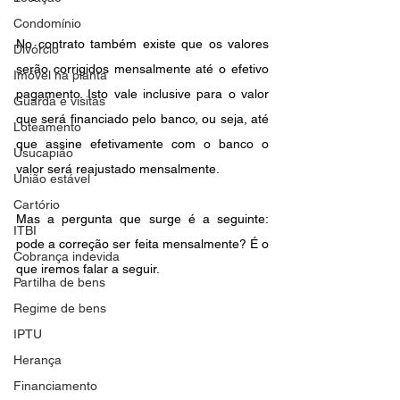
Condomínio
No contrato também existe que os valores 
Divórcio
serão corrigidos mensalmente até o efetivo 
Imóvel na planta
pagamento. Isto vale inclusive para o valor 
Guarda e visitas
que será financiado pelo banco, ou seja, até 
Loteamento
que assine efetivamente com o banco o 
Usucapião
valor será reajustado mensalmente.
União estável
Cartório
Mas a pergunta que surge é a seguinte: 
ITBI
pode a correção ser feita mensalmente? É o 
Cobrança indevida
que iremos falar a seguir.
Partilha de bens
Regime de bens
IPTU
Herança
Financiamento