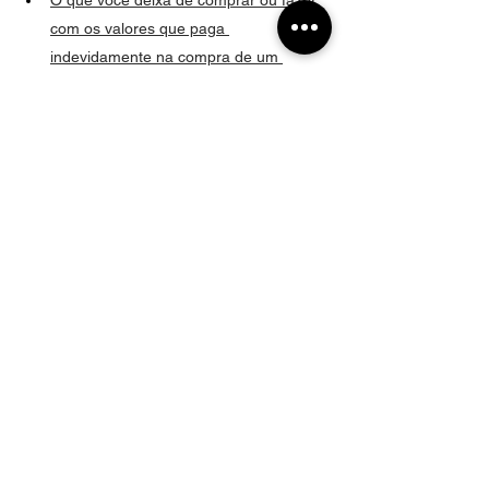
O que você deixa de comprar ou fazer 
com os valores que paga 
indevidamente na compra de um 
imóvel?
O que a construtora não te conta sobre 
averbação da construção na hora de 
fechar contrato com você.
O que é taxa de evolução de obras?
Sou obrigado a pagar a taxa de 
instituição de condomínio?
O financiamento não foi aprovado. E 
agora?
Comprou imóvel na planta? Já ouviu 
falar na comissão dos representantes?
O que é incorporação imobiliária?
Vícios no imóvel adquirido na planta.
Direito Imobiliário