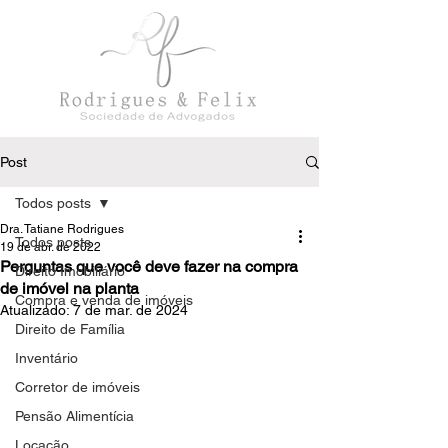
Post
Todos posts
Dra. Tatiane Rodrigues
Todos posts
19 de abr. de 2022
Perguntas que você deve fazer na compra
Direito Imobiliário
de imóvel na planta
Compra e venda de imóveis
Atualizado:
7 de mar. de 2024
Direito de Família
Inventário
Corretor de imóveis
Pensão Alimentícia
Locação