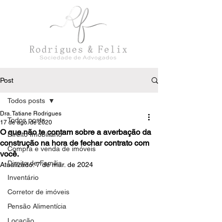
Post
Todos posts
Dra. Tatiane Rodrigues
Todos posts
17 de ago. de 2020
O que não te contam sobre a averbação da
Direito Imobiliário
construção na hora de fechar contrato com
Compra e venda de imóveis
você.
Direito de Família
Atualizado:
7 de mar. de 2024
Inventário
Corretor de imóveis
Pensão Alimentícia
Locação