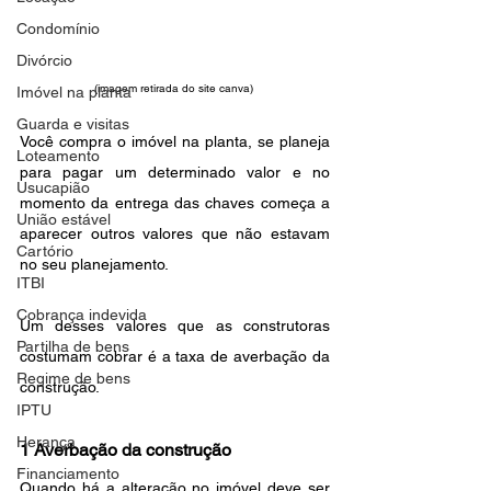
Condomínio
Divórcio
(imagem retirada do site canva) 
Imóvel na planta
Guarda e visitas
Você compra o imóvel na planta, se planeja 
Loteamento
para pagar um determinado valor e no 
Usucapião
momento da entrega das chaves começa a 
União estável
aparecer outros valores que não estavam 
Cartório
no seu planejamento.
ITBI
Cobrança indevida
Um desses valores que as construtoras 
Partilha de bens
costumam cobrar é a taxa de averbação da 
Regime de bens
construção.
IPTU
Herança
1 Averbação da construção
Financiamento
Quando há a alteração no imóvel deve ser 