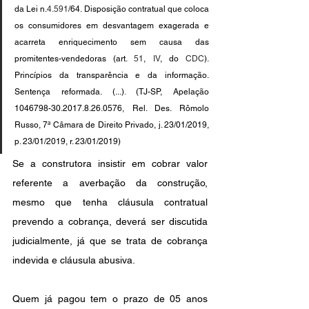
da Lei n.
4.591
/64. Disposição contratual que coloca 
os consumidores em desvantagem exagerada e 
acarreta enriquecimento sem causa das 
promitentes-vendedoras (art. 
51
, 
IV
, do 
CDC
). 
Princípios da transparência e da informação. 
Sentença reformada. (...).
 (TJ-SP, Apelação 
1046798-30.2017.8.26.0576, Rel. Des. Rômolo 
Russo, 7ª Câmara de Direito Privado, j. 23/01/2019, 
p. 23/01/2019, r. 23/01/2019)
Se a construtora insistir em cobrar valor 
referente a averbação da construção, 
mesmo que tenha cláusula contratual 
prevendo a cobrança, deverá ser discutida 
judicialmente, já que se trata de cobrança 
indevida e cláusula abusiva.
Quem já pagou tem o prazo de 05 anos 