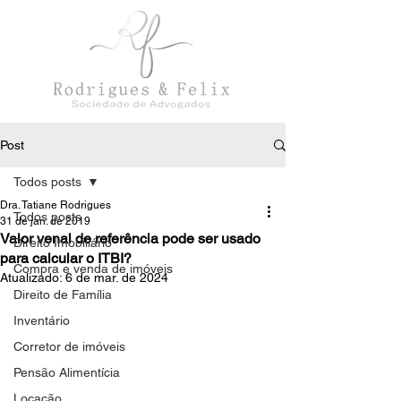
Post
Todos posts
Dra. Tatiane Rodrigues
Todos posts
31 de jan. de 2019
Valor venal de referência pode ser usado
Direito Imobiliário
para calcular o ITBI?
Compra e venda de imóveis
Atualizado:
6 de mar. de 2024
Direito de Família
Inventário
Corretor de imóveis
Pensão Alimentícia
Locação