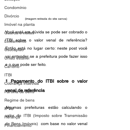
Condomínio
Divórcio
(imagem retirada do site canva) 
Imóvel na planta
Você está em dúvida se pode ser cobrado o 
Guarda e visitas
ITBI sobre o valor venal de referência? 
Loteamento
Então está no lugar certo: neste post você 
Usucapião
vai entender se a prefeitura pode fazer isso 
União estável
e o que pode ser feito. 
Cartório
ITBI
1 Pagamento do ITBI sobre o valor 
Cobrança indevida
venal de referência
Partilha de bens
Regime de bens
Algumas prefeituras estão calculando o 
IPTU
valor do 
ITBI (Imposto sobre Transmissão 
Herança
de Bens Imóveis)
  com base no valor venal 
Financiamento