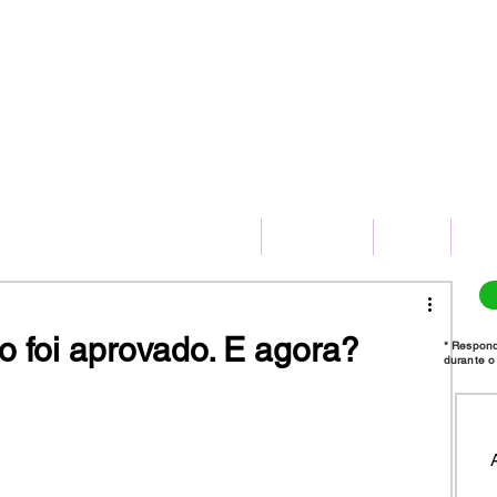
(11) 2775-8172
HOME
SERVIÇOS
BLOG
CO
o foi aprovado. E agora?
* Respon
durante o 