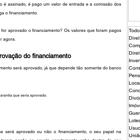
to é assinado, é pago um valor de entrada e a comissão dos 
ga o financiamento.
Todo
for aprovado o financiamento? Os valores que foram pagos 
Direi
r agora.
Comp
Direi
provação do financiamento
Inven
Corr
Pens
Loca
Cond
arantia que seria aprovado.
Divó
Imóv
Guard
Lote
Usuc
se será aprovado ou não o financiamento, o seu papel na 
Uniã