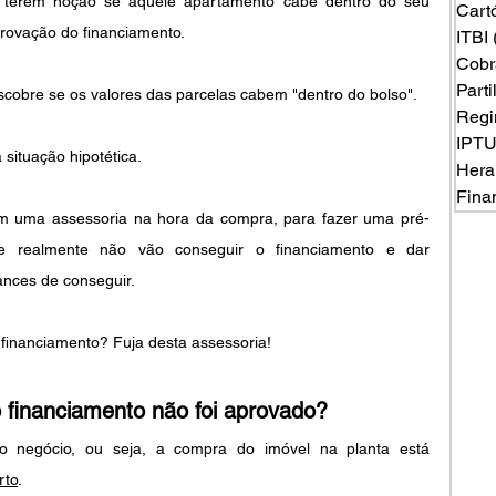
 terem noção se aquele apartamento cabe dentro do seu 
Cart
provação do financiamento.
ITBI
Cobr
Part
cobre se os valores das parcelas cabem "dentro do bolso".
Regi
IPT
ituação hipotética. 
Hera
Fina
m uma assessoria na hora da compra, para fazer uma pré-
ue realmente não vão conseguir o financiamento e dar 
nces de conseguir.
financiamento? Fuja desta assessoria! 
o financiamento não foi aprovado?
 negócio, ou seja, a compra do imóvel na planta está 
rto
.