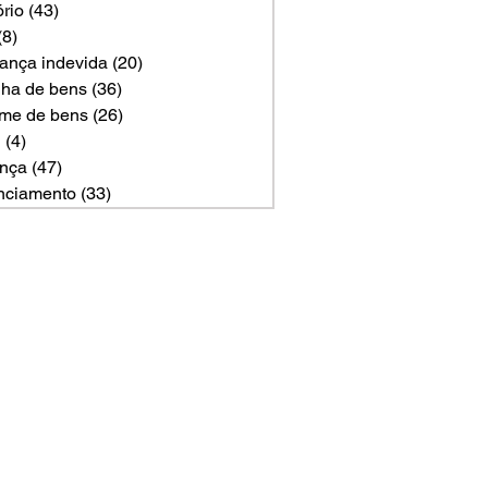
ório
(43)
43 posts
(8)
8 posts
ança indevida
(20)
20 posts
ilha de bens
(36)
36 posts
me de bens
(26)
26 posts
U
(4)
4 posts
nça
(47)
47 posts
nciamento
(33)
33 posts