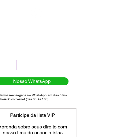
(11)98111-7185
NTATO
POLÍTICA DE PRIVACIDADE
Nosso WhatsApp
demos mensagens no WhatsApp em dias úteis
horário comercial (das 8h às 18h).
Participe da lista VIP
Aprenda sobre seus direito com
nosso time de especialistas