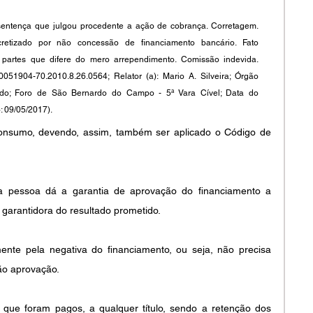
ntença que julgou procedente a ação de cobrança. Corretagem. 
etizado por não concessão de financiamento bancário. Fato 
partes que difere do mero arrependimento. Comissão indevida. 
51904-70.2010.8.26.0564; Relator (a): Mario A. Silveira; Órgão 
ado; Foro de São Bernardo do Campo - 5ª Vara Cível; Data do 
: 09/05/2017).
onsumo, devendo, assim, também ser aplicado o Código de 
a pessoa dá a garantia de aprovação do financiamento a 
garantidora do resultado prometido.
nte pela negativa do financiamento, ou seja, não precisa 
ão aprovação.
 que foram pagos, a qualquer título, sendo a retenção dos 