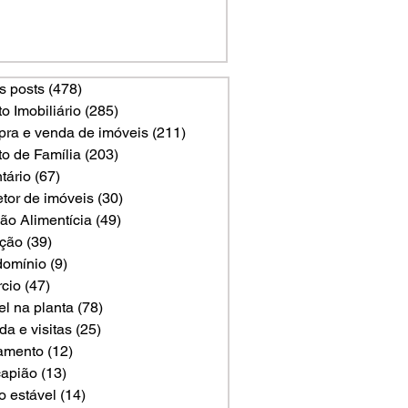
s posts
(478)
478 posts
to Imobiliário
(285)
285 posts
ra e venda de imóveis
(211)
211 posts
to de Família
(203)
203 posts
tário
(67)
67 posts
etor de imóveis
(30)
30 posts
ão Alimentícia
(49)
49 posts
ção
(39)
39 posts
omínio
(9)
9 posts
rcio
(47)
47 posts
el na planta
(78)
78 posts
a e visitas
(25)
25 posts
amento
(12)
12 posts
apião
(13)
13 posts
o estável
(14)
14 posts