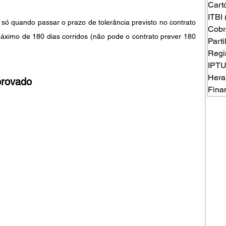
Cart
ITBI
ó quando passar o prazo de tolerância previsto no contrato 
Cobr
áximo de 180 dias corridos (não pode o contrato prever 180 
Part
Regi
IPT
Hera
provado
Fina