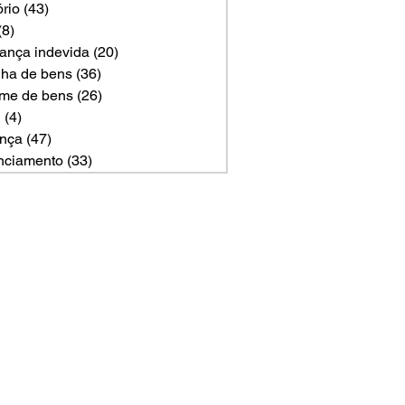
ório
(43)
43 posts
(8)
8 posts
ança indevida
(20)
20 posts
ilha de bens
(36)
36 posts
me de bens
(26)
26 posts
U
(4)
4 posts
nça
(47)
47 posts
nciamento
(33)
33 posts