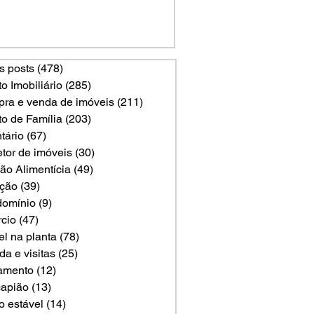
s posts
(478)
478 posts
to Imobiliário
(285)
285 posts
ra e venda de imóveis
(211)
211 posts
to de Família
(203)
203 posts
tário
(67)
67 posts
etor de imóveis
(30)
30 posts
ão Alimentícia
(49)
49 posts
ção
(39)
39 posts
omínio
(9)
9 posts
rcio
(47)
47 posts
el na planta
(78)
78 posts
a e visitas
(25)
25 posts
amento
(12)
12 posts
apião
(13)
13 posts
o estável
(14)
14 posts