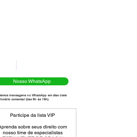
(11)98111-7185
NTATO
POLÍTICA DE PRIVACIDADE
Nosso WhatsApp
demos mensagens no WhatsApp em dias úteis
horário comercial (das 8h às 18h).
Participe da lista VIP
Aprenda sobre seus direito com
nosso time de especialistas