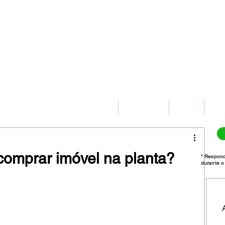
(11) 2775-8172
HOME
SERVIÇOS
BLOG
CO
 comprar imóvel na planta?
* Respon
durante o 