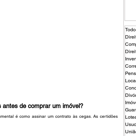
Todo
Direi
Comp
Direi
Inven
Corr
Pens
Loca
Cond
Divó
Imóv
es antes de comprar um imóvel?
Guard
ental é como assinar um contrato às cegas. As certidões 
Lote
Usuc
Uniã