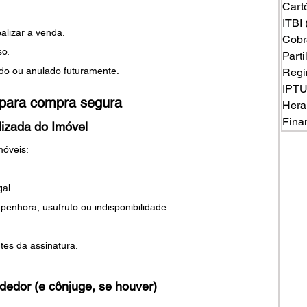
Cart
ITBI
alizar a venda.
Cobr
so.
Part
do ou anulado futuramente.
Regi
IPT
 para compra segura
Hera
Fina
lizada do Imóvel
móveis:
al.
penhora, usufruto ou indisponibilidade.
ntes da assinatura.
dedor (e cônjuge, se houver)