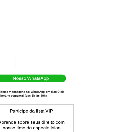
(11)98111-7185
NTATO
POLÍTICA DE PRIVACIDADE
Nosso WhatsApp
demos mensagens no WhatsApp em dias úteis
horário comercial (das 8h às 18h).
Participe da lista VIP
Aprenda sobre seus direito com
nosso time de especialistas