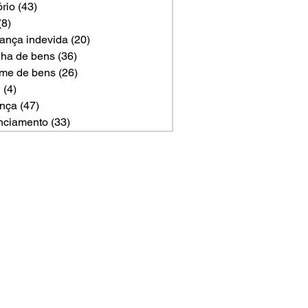
ório
(43)
43 posts
(8)
8 posts
ança indevida
(20)
20 posts
ilha de bens
(36)
36 posts
me de bens
(26)
26 posts
U
(4)
4 posts
nça
(47)
47 posts
nciamento
(33)
33 posts