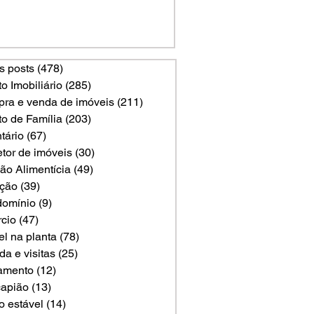
s posts
(478)
478 posts
to Imobiliário
(285)
285 posts
ra e venda de imóveis
(211)
211 posts
to de Família
(203)
203 posts
tário
(67)
67 posts
etor de imóveis
(30)
30 posts
ão Alimentícia
(49)
49 posts
ção
(39)
39 posts
omínio
(9)
9 posts
rcio
(47)
47 posts
el na planta
(78)
78 posts
a e visitas
(25)
25 posts
amento
(12)
12 posts
apião
(13)
13 posts
o estável
(14)
14 posts