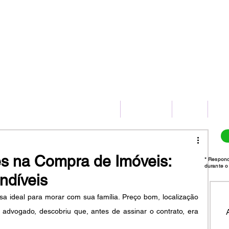
(11) 2775-8172
HOME
SERVIÇOS
BLOG
CO
es na Compra de Imóveis:
* Respon
durante o 
ndíveis
sa ideal para morar com sua família. Preço bom, localização 
dvogado, descobriu que, antes de assinar o contrato, era 