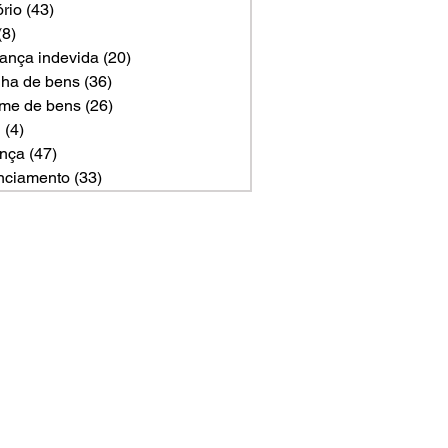
ório
(43)
43 posts
(8)
8 posts
ança indevida
(20)
20 posts
ilha de bens
(36)
36 posts
me de bens
(26)
26 posts
U
(4)
4 posts
nça
(47)
47 posts
nciamento
(33)
33 posts