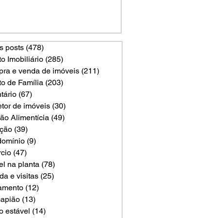
s posts
(478)
478 posts
to Imobiliário
(285)
285 posts
ra e venda de imóveis
(211)
211 posts
to de Família
(203)
203 posts
tário
(67)
67 posts
etor de imóveis
(30)
30 posts
ão Alimentícia
(49)
49 posts
ção
(39)
39 posts
omínio
(9)
9 posts
rcio
(47)
47 posts
el na planta
(78)
78 posts
a e visitas
(25)
25 posts
amento
(12)
12 posts
apião
(13)
13 posts
o estável
(14)
14 posts