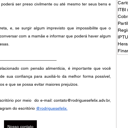
Cart
i poderá ser preso civilmente ou até mesmo ter seus bens e 
ITBI
Cobr
Part
ta, e, se surgir algum imprevisto que impossibilite que o 
Regi
 conversar com a mamãe e informar que poderá haver algum 
IPT
Hera
resas.
Fina
lacionado com pensão alimentícia, é importante que você 
e sua confiança para auxiliá-lo da melhor forma possível, 
os e que se possa evitar maiores prejuízos. 
itório por meio  do e-mail: contato@rodriguesefelix.adv.br, 
agram do escritório
@rodriguesefelix
.
Nosso contato