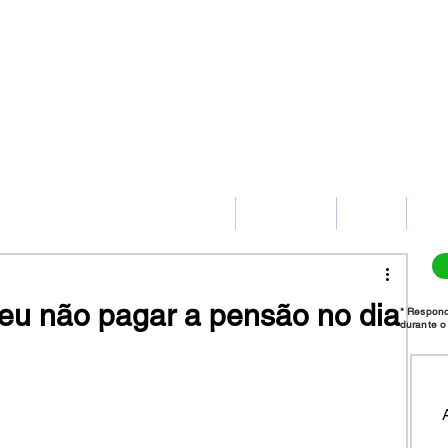
(11) 2775-8172
HOME
SERVIÇOS
BLOG
CO
eu não pagar a pensão no dia
* Respon
durante o 