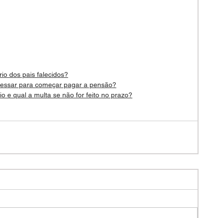
rio dos pais falecidos?
ocessar para começar pagar a pensão?
io e qual a multa se não for feito no prazo?