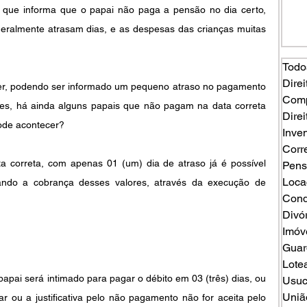
que informa que o papai não paga a pensão no dia certo, 
ralmente atrasam dias, e as despesas das crianças muitas 
Todo
Direi
er, podendo ser informado um pequeno atraso no pagamento 
Comp
, há ainda alguns papais que não pagam na data correta 
Direi
ode acontecer?
Inven
Corr
correta, com apenas 01 (um) dia de atraso já é possível 
Pens
Loca
tando a cobrança desses valores, através da execução de 
Cond
Divó
Imóv
Guard
Lote
pai será intimado para pagar o débito em 03 (três) dias, ou 
Usuc
Uniã
gar ou a justificativa pelo não pagamento não for aceita pelo 