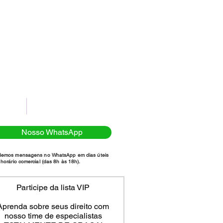
(11)98111-7185
NTATO
POLÍTICA DE PRIVACIDADE
Nosso WhatsApp
demos mensagens no WhatsApp em dias úteis
horário comercial (das 8h às 18h).
Participe da lista VIP
Aprenda sobre seus direito com
nosso time de especialistas