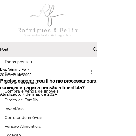
Post
Todos posts
Dra. Adriane Felix
Todos posts
20 de mai. de 2022
Preciso esperar meu filho me processar para
Direito Imobiliário
começar a pagar a pensão alimentícia?
Compra e venda de imóveis
Atualizado:
7 de mar. de 2024
Direito de Família
Inventário
Corretor de imóveis
Pensão Alimentícia
Locação