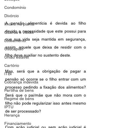
Condomínio
Divórcio
A pensão alimentícia é devida ao filho 
Imóvel na planta
devido a necessidade que este possui para 
Guarda e visitas
que sua vida seja mantida em segurança, 
Loteamento
assim, aquele que deixa de residir com o 
Usucapião
filho deve auxiliar no sustento deste.
União estável
Cartório
Mas, será que a obrigação de pagar a 
ITBI
pensão só ocorre se o filho entrar com um 
Cobrança indevida
processo pedindo a fixação dos alimentos? 
Partilha de bens
Será que o pai/mãe que não mora com o 
Regime de bens
filho não pode regularizar isso antes mesmo 
IPTU
de ser processado?
Herança
Financiamento
Com ação judicial ou sem ação judicial é 