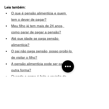
Leia também:
O que é pensão alimentícia e quem 
tem o dever de pagar?
Meu filho já tem mais de 24 anos, 
como parar de pagar a pensão?
Até que idade se paga pensão 
alimentícia?
O pai não paga pensão, posso proibi-lo 
de visitar o filho?
A pensão alimentícia pode ser paga de 
outra forma?
Quando e como é feita a revisão da 
pensão?
Os avós podem ser obrigados a pagar 
pensão aos netos
Só posso pedir pensão depois que 
meu filho nascer?