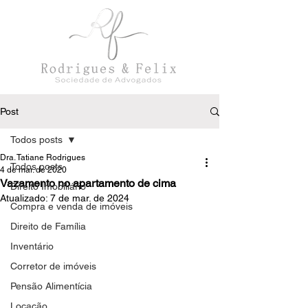
Post
Todos posts
Dra. Tatiane Rodrigues
Todos posts
4 de mar. de 2020
Vazamento no apartamento de cima
Direito Imobiliário
Atualizado:
7 de mar. de 2024
Compra e venda de imóveis
Direito de Família
Inventário
Corretor de imóveis
Pensão Alimentícia
Locação