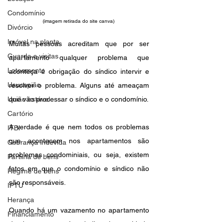
Condomínio
(imagem retirada do site canva) 
Divórcio
Imóvel na planta
Muitas pessoas acreditam que por ser 
Guarda e visitas
apartamento qualquer problema que 
Loteamento
aconteça é obrigação do síndico intervir e 
Usucapião
resolver o problema. Alguns até ameaçam 
União estável
que vão processar o síndico e o condomínio.
Cartório
A verdade é que nem todos os problemas 
ITBI
que acontecem nos apartamentos são 
Cobrança indevida
problemas condominiais, ou seja, existem 
Partilha de bens
fatos em que o condomínio e síndico não 
Regime de bens
são responsáveis.
IPTU
Herança
Quando há um vazamento no apartamento 
Financiamento