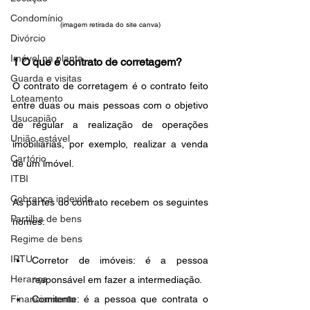
Condomínio
(imagem retirada do site canva)
Divórcio
Imóvel na planta
1 O que é contrato de corretagem?
Guarda e visitas
O contrato de corretagem é o contrato feito 
Loteamento
entre duas ou mais pessoas com o objetivo 
Usucapião
de regular a realização de operações 
União estável
imobiliárias, por exemplo, realizar a venda 
Cartório
de um imóvel.
ITBI
Cobrança indevida
As partes do contrato recebem os seguintes 
Partilha de bens
nomes:
Regime de bens
IPTU
Corretor de imóveis: é a pessoa 
Herança
responsável em fazer a intermediação.
Financiamento
Comitente: é a pessoa que contrata o 