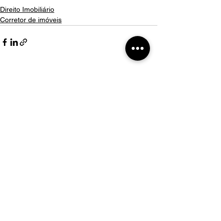
Direito Imobiliário
Corretor de imóveis
Comentários
Escreva um comentário
Nosso WhatsApp
Participe da lista VIP
Aprenda sobre seus direito com nosso time de
especialistas TOTALMENTE DE GRAÇA!