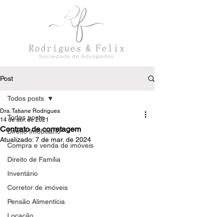
Post
Todos posts
Dra. Tatiane Rodrigues
Todos posts
14 de abr. de 2021
Contrato de corretagem
Direito Imobiliário
Atualizado:
7 de mar. de 2024
Compra e venda de imóveis
Direito de Família
Inventário
Corretor de imóveis
Pensão Alimentícia
Locação