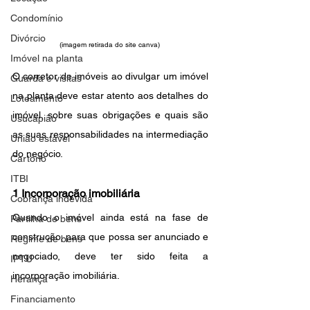
Condomínio
Divórcio
(imagem retirada do site canva) 
Imóvel na planta
O corretor de imóveis ao divulgar um imóvel 
Guarda e visitas
na planta deve estar atento aos detalhes do 
Loteamento
imóvel, sobre suas obrigações e quais são 
Usucapião
as suas responsabilidades na intermediação 
União estável
do negócio.
Cartório
ITBI
1 Incorporação imobiliária
Cobrança indevida
Quando o imóvel ainda está na fase de 
Partilha de bens
construção, para que possa ser anunciado e 
Regime de bens
negociado, deve ter sido feita a 
IPTU
incorporação imobiliária. 
Herança
Financiamento