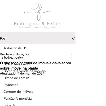
Post
Todos posts
Dra. Tatiane Rodrigues
Todos posts
19 de mar. de 2021
O que todo corretor de imóveis deve saber
Direito Imobiliário
sobre imóvel na planta
Compra e venda de imóveis
Atualizado:
7 de mar. de 2024
Direito de Família
Inventário
Corretor de imóveis
Pensão Alimentícia
Locação