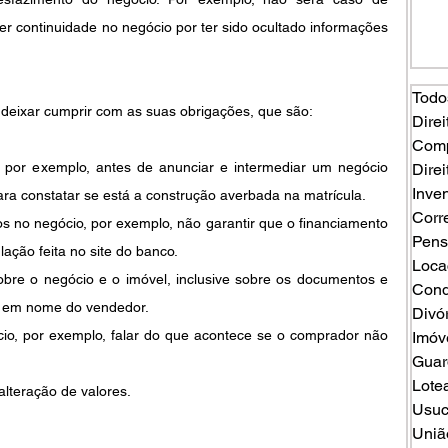
 continuidade no negócio por ter sido ocultado informações 
Todo
 deixar cumprir com as suas obrigações, que são:
Direi
Comp
, por exemplo, antes de anunciar e intermediar um negócio 
Direi
Inven
ara constatar se está a construção averbada na matrícula.
Corr
os no negócio, por exemplo, não garantir que o financiamento 
Pens
ção feita no site do banco.
Loca
bre o negócio e o imóvel, inclusive sobre os documentos e 
Cond
m em nome do vendedor.
Divó
cio, por exemplo, falar do que acontece se o comprador não 
Imóv
Guard
Lote
alteração de valores.
Usuc
Uniã