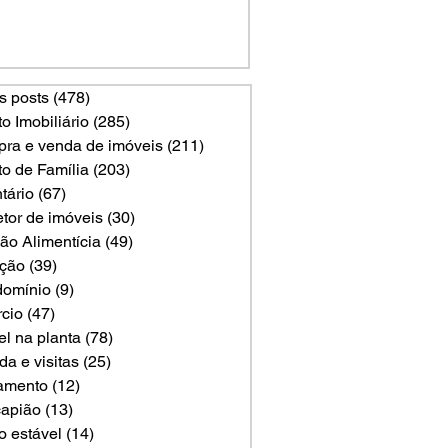
s posts
(478)
478 posts
to Imobiliário
(285)
285 posts
ra e venda de imóveis
(211)
211 posts
to de Família
(203)
203 posts
tário
(67)
67 posts
etor de imóveis
(30)
30 posts
ão Alimentícia
(49)
49 posts
ção
(39)
39 posts
omínio
(9)
9 posts
rcio
(47)
47 posts
el na planta
(78)
78 posts
a e visitas
(25)
25 posts
amento
(12)
12 posts
apião
(13)
13 posts
o estável
(14)
14 posts