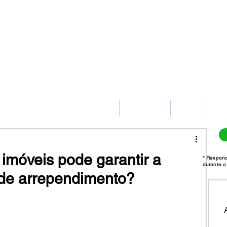
(11) 2775-8172
HOME
SERVIÇOS
BLOG
CO
imóveis pode garantir a
* Respon
durante o 
de arrependimento?