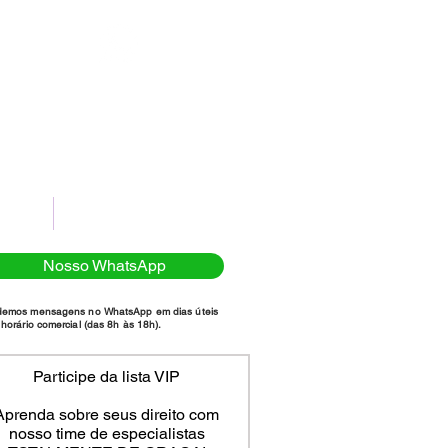
(11)98111-7185
NTATO
POLÍTICA DE PRIVACIDADE
Nosso WhatsApp
demos mensagens no WhatsApp em dias úteis
horário comercial (das 8h às 18h).
Participe da lista VIP
Aprenda sobre seus direito com
nosso time de especialistas