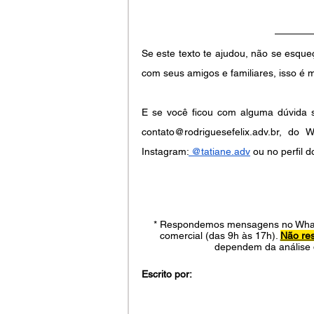
Se este texto te ajudou, não se esque
com seus amigos e familiares, isso é 
E se você ficou com alguma dúvida so
contato@rodriguesefelix.adv.br, d
Instagram:
 @tatiane.adv
 ou no perfil d
*
 Respondemos mensagens no WhatsA
comercial (das 9h às 17h). 
Não re
dependem da análise 
Escrito por: