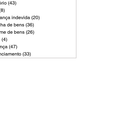
ório
(43)
43 posts
(8)
8 posts
ança indevida
(20)
20 posts
ilha de bens
(36)
36 posts
me de bens
(26)
26 posts
U
(4)
4 posts
nça
(47)
47 posts
nciamento
(33)
33 posts