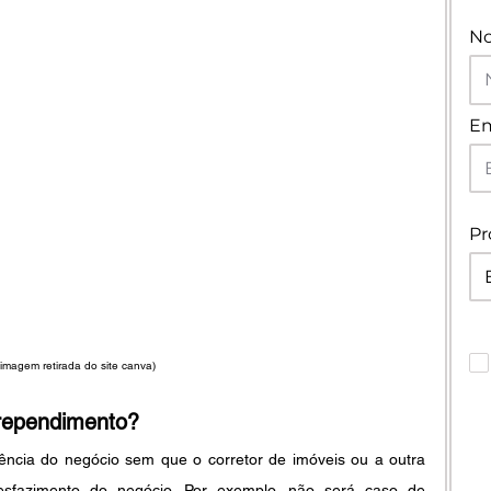
N
Em
Pr
(imagem retirada do site canva) 
rrependimento?
ncia do negócio sem que o corretor de imóveis ou a outra 
sfazimento do negócio. Por exemplo, não será caso de 