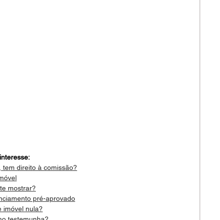
interesse:
, tem direito à comissão?
imóvel
 te mostrar?
nciamento pré-aprovado
 imóvel nula?
omo testemunha?