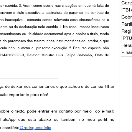
Cart
r suprida. 3. Assim como ocorre nas situações em que há falta de 
ITBI
revem o título executivo, a assinatura de parentes  no contrato de 
Cobr
rna inexequível,  somente sendo relevante essa circunstância se o 
Part
nto ou da declaração nele contida. 4. No caso,  ressoa inequívoco 
Regi
sentimento ou  falsidade documental apta a abalar o título, tendo 
IPT
a do parentesco das testemunhas instrumentárias do  credor, o que 
Hera
ula hábil a afetar a  presente execução. 5. Recurso especial não 
Fina
4/0128228-9, Relator: Ministro Luis Felipe Salomão, Data de 
ça de deixar nos comentários o que achou e de compartilhar 
muito importante para nós!
bre o texto, pode entrar em contato por meio  do e-mail: 
o WhatsApp que está abaixo ou também no meu perfil no 
o escritório
@rodriguesefelix