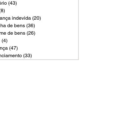
ório
(43)
43 posts
(8)
8 posts
ança indevida
(20)
20 posts
ilha de bens
(36)
36 posts
me de bens
(26)
26 posts
U
(4)
4 posts
nça
(47)
47 posts
nciamento
(33)
33 posts