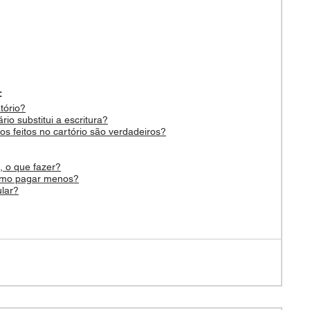
:
tório?
io substitui a escritura?
s feitos no cartório são verdadeiros?
 o que fazer?
 como pagar menos?
ular?