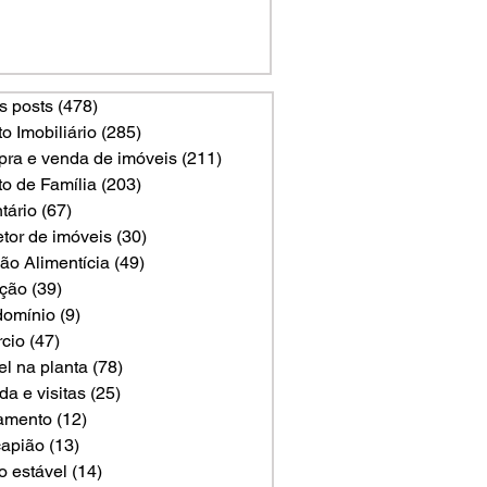
s posts
(478)
478 posts
to Imobiliário
(285)
285 posts
ra e venda de imóveis
(211)
211 posts
to de Família
(203)
203 posts
tário
(67)
67 posts
etor de imóveis
(30)
30 posts
ão Alimentícia
(49)
49 posts
ção
(39)
39 posts
omínio
(9)
9 posts
rcio
(47)
47 posts
el na planta
(78)
78 posts
a e visitas
(25)
25 posts
amento
(12)
12 posts
apião
(13)
13 posts
o estável
(14)
14 posts