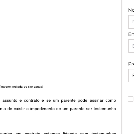
N
Em
Pr
(imagem retirada do site canva)
assunto é contrato é se um parente pode assinar como 
onta de existir o impedimento de um parente ser testemunha 
munha em contrato estamos lidando com testemunhas 