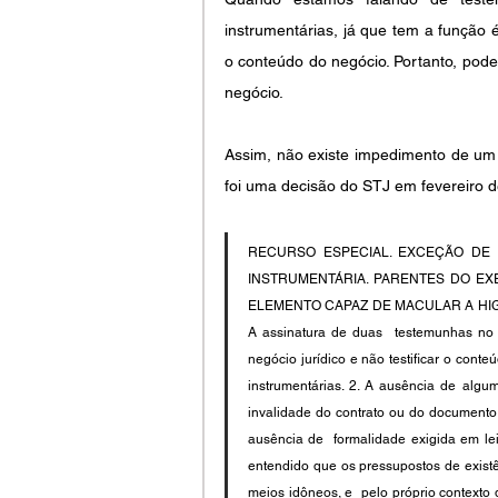
instrumentárias, já que tem a função 
o conteúdo do negócio. Portanto, pod
negócio.
Assim, não existe impedimento de um 
foi uma decisão do STJ em fevereiro 
RECURSO ESPECIAL. EXCEÇÃO DE P
INSTRUMENTÁRIA. PARENTES DO EXE
ELEMENTO CAPAZ DE MACULAR A HIGI
A assinatura de duas  testemunhas no in
negócio jurídico e não testificar o cont
instrumentárias. 2. A ausência de algu
invalidade do contrato ou do documento, 
ausência de  formalidade exigida em lei
entendido que os pressupostos de existê
meios idôneos, e  pelo próprio contexto 