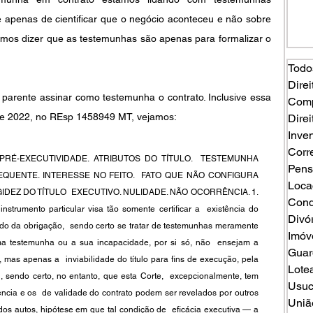
é apenas de cientificar que o negócio aconteceu e não sobre 
emos dizer que as testemunhas são apenas para formalizar o 
Todo
Direi
parente assinar como testemunha o contrato. Inclusive essa 
Comp
de 2022, no REsp 1458949 MT, vejamos: 
Direi
Inven
Corr
RÉ-EXECUTIVIDADE. ATRIBUTOS DO TÍTULO.  TESTEMUNHA 
Pens
QUENTE. INTERESSE NO FEITO.  FATO QUE NÃO CONFIGURA 
Loca
DEZ DO TÍTULO  EXECUTIVO. NULIDADE. NÃO OCORRÊNCIA. 1. 
Cond
strumento particular visa tão somente certificar a  existência do 
Divó
eúdo da obrigação,  sendo certo se tratar de testemunhas meramente 
Imóv
ma testemunha ou a sua incapacidade, por si só, não  ensejam a 
Guard
mas apenas a  inviabilidade do título para fins de execução, pela 
Lote
, sendo certo, no entanto, que esta Corte,  excepcionalmente, tem 
Usuc
ncia e os  de validade do contrato podem ser revelados por outros 
Uniã
dos autos, hipótese em que tal condição de  eficácia executiva — a 