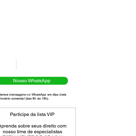
(11)98111-7185
NTATO
POLÍTICA DE PRIVACIDADE
Nosso WhatsApp
demos mensagens no WhatsApp em dias úteis
horário comercial (das 8h às 18h).
Participe da lista VIP
Aprenda sobre seus direito com
nosso time de especialistas