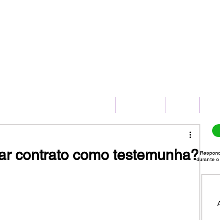
(11) 2775-8172
HOME
SERVIÇOS
BLOG
CO
ar contrato como testemunha?
* Respon
durante o 