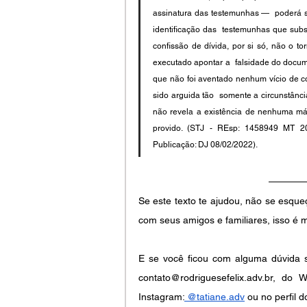
assinatura das testemunhas —  poderá se
identificação das  testemunhas que subsc
confissão de dívida, por si só, não o to
executado apontar a  falsidade do docume
que não foi aventado nenhum vício de con
sido arguida tão  somente a circunstânci
não revela a existência de nenhuma mác
provido. (STJ - REsp: 1458949 MT 201
Publicação: DJ 08/02/2022).
Se este texto te ajudou, não se esque
com seus amigos e familiares, isso é 
E se você ficou com alguma dúvida so
contato@rodriguesefelix.adv.br, d
Instagram:
 @tatiane.adv
 ou no perfil d