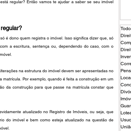
está regular? Então vamos te ajudar a saber se seu imóvel 
 regular?
Todo
Direi
ó é dono quem registra o imóvel. Isso significa dizer que, só 
Comp
com a escritura, sentença ou, dependendo do caso, com o 
Direi
imóvel.
Inven
Corr
Pens
erações na estrutura do imóvel devem ser apresentadas no 
Loca
a matrícula. Por exemplo, quando é feita a construção em um 
Cond
ção da construção para que passe na matrícula constar que 
Divó
Imóv
Guard
evidamente atualizado no Registro de Imóveis, ou seja, que 
Lote
Usuc
rio do imóvel e bem como esteja atualizado na questão de 
Uniã
móvel.