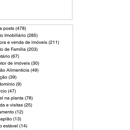
s posts
(478)
478 posts
to Imobiliário
(285)
285 posts
ra e venda de imóveis
(211)
211 posts
to de Família
(203)
203 posts
tário
(67)
67 posts
etor de imóveis
(30)
30 posts
ão Alimentícia
(49)
49 posts
ção
(39)
39 posts
omínio
(9)
9 posts
rcio
(47)
47 posts
el na planta
(78)
78 posts
a e visitas
(25)
25 posts
amento
(12)
12 posts
apião
(13)
13 posts
o estável
(14)
14 posts