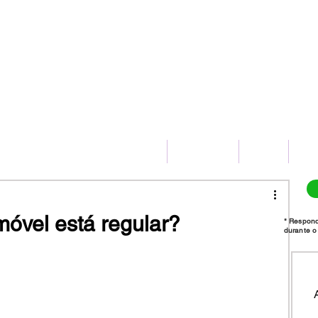
(11) 2775-8172
HOME
SERVIÇOS
BLOG
CO
móvel está regular?
* Respon
durante o 