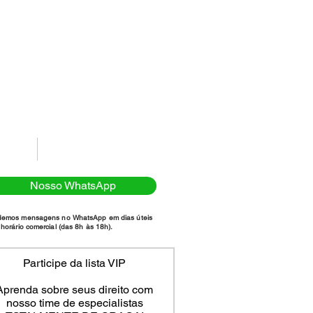
(11)98111-7185
NTATO
POLÍTICA DE PRIVACIDADE
Nosso WhatsApp
demos mensagens no WhatsApp em dias úteis
horário comercial (das 8h às 18h).
Participe da lista VIP
Aprenda sobre seus direito com
nosso time de especialistas