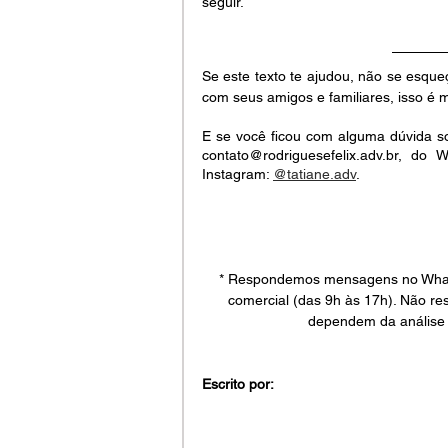
seguir.
Se este texto te ajudou, não se esque
com seus amigos e familiares, isso é 
E se você ficou com alguma dúvida so
contato@rodriguesefelix.adv.br, d
Instagram: 
@tatiane.adv
.
* Respondemos mensagens no WhatsA
comercial (das 9h às 17h). Não re
dependem da análise 
Escrito por: