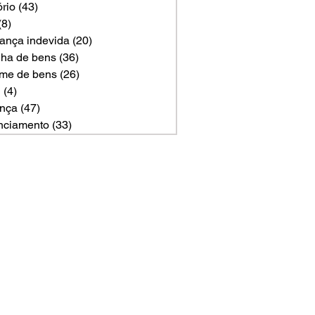
ório
(43)
43 posts
(8)
8 posts
ança indevida
(20)
20 posts
ilha de bens
(36)
36 posts
me de bens
(26)
26 posts
U
(4)
4 posts
nça
(47)
47 posts
nciamento
(33)
33 posts