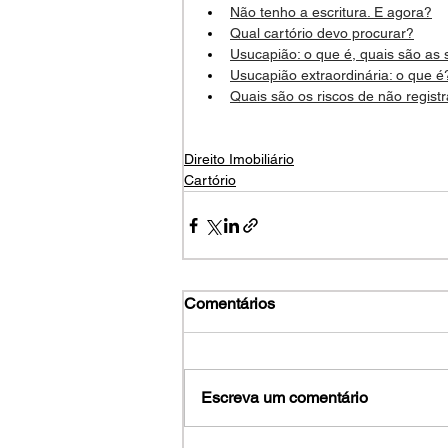
Não tenho a escritura. E agora?
Qual cartório devo procurar?
Usucapião: o que é, quais são as 
Usucapião extraordinária: o que é
Quais são os riscos de não registr
Direito Imobiliário
Cartório
Comentários
Escreva um comentário