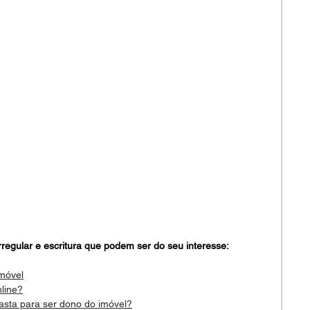
rregular e escritura que podem ser do seu interesse: 
imóvel
line?
asta para ser dono do imóvel?