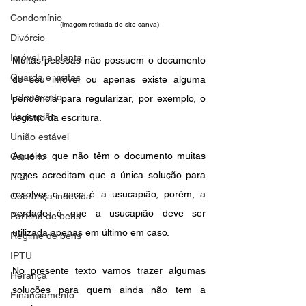
Condomínio
(imagem retirada do site canva) 
Divórcio
Imóvel na planta
Muitas pessoas não possuem o documento 
Guarda e visitas
do seu imóvel ou apenas existe alguma 
Loteamento
pendência para regularizar, por exemplo, o 
Usucapião
registro da escritura.
União estável
Aqueles que não têm o documento muitas 
Cartório
vezes acreditam que a única solução para 
ITBI
resolver o caso é a usucapião, porém, a 
Cobrança indevida
verdade é que a usucapião deve ser 
Partilha de bens
utilizada apenas em último em caso.
Regime de bens
IPTU
No presente texto vamos trazer algumas 
Herança
soluções para quem ainda não tem a 
Financiamento