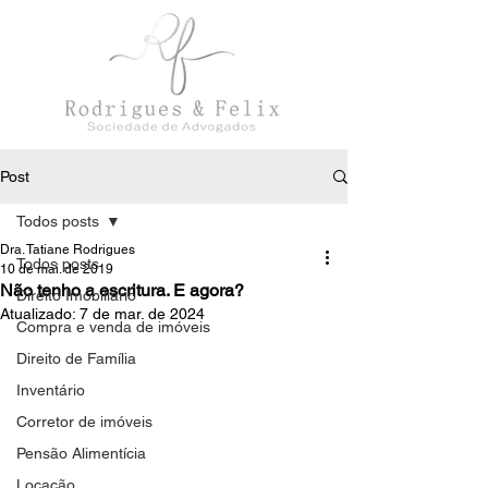
Post
Todos posts
Dra. Tatiane Rodrigues
Todos posts
10 de mai. de 2019
Não tenho a escritura. E agora?
Direito Imobiliário
Atualizado:
7 de mar. de 2024
Compra e venda de imóveis
Direito de Família
Inventário
Corretor de imóveis
Pensão Alimentícia
Locação