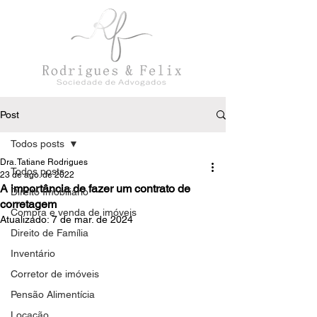
Post
Todos posts
Dra. Tatiane Rodrigues
Todos posts
23 de ago. de 2022
A importância de fazer um contrato de
Direito Imobiliário
corretagem
Compra e venda de imóveis
Atualizado:
7 de mar. de 2024
Direito de Família
Inventário
Corretor de imóveis
Pensão Alimentícia
Locação