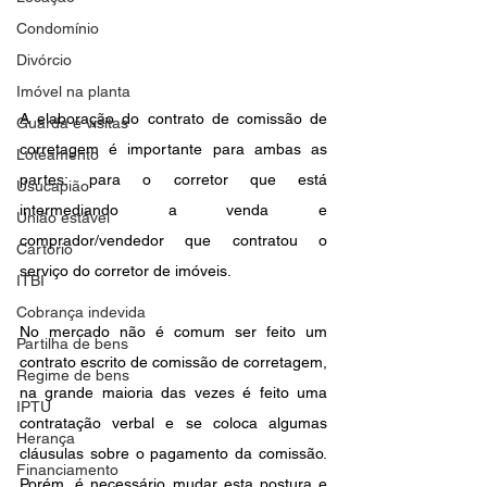
Condomínio
Divórcio
Imóvel na planta
A elaboração do contrato de comissão de 
Guarda e visitas
corretagem é importante para ambas as 
Loteamento
partes: para o corretor que está 
Usucapião
intermediando a venda e 
União estável
comprador/vendedor que contratou o 
Cartório
serviço do corretor de imóveis.
ITBI
Cobrança indevida
No mercado não é comum ser feito um 
Partilha de bens
contrato escrito de comissão de corretagem, 
Regime de bens
na grande maioria das vezes é feito uma 
IPTU
contratação verbal e se coloca algumas 
Herança
cláusulas sobre o pagamento da comissão. 
Financiamento
Porém, é necessário mudar esta postura e 