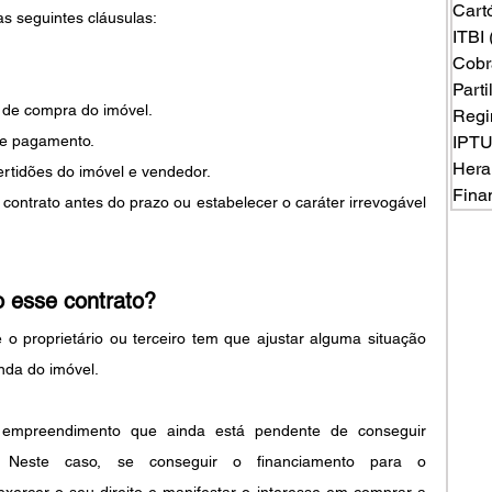
Cart
s seguintes cláusulas:
ITBI
Cobr
Part
o de compra do imóvel.
Regi
de pagamento.
IPT
Hera
rtidões do imóvel e vendedor.
Fina
 contrato antes do prazo ou estabelecer o caráter irrevogável 
o esse contrato?
 proprietário ou terceiro tem que ajustar alguma situação 
nda do imóvel. 
preendimento que ainda está pendente de conseguir  
. Neste caso, se conseguir o financiamento para o 
ercer o seu direito e manifestar o interesse em comprar a 