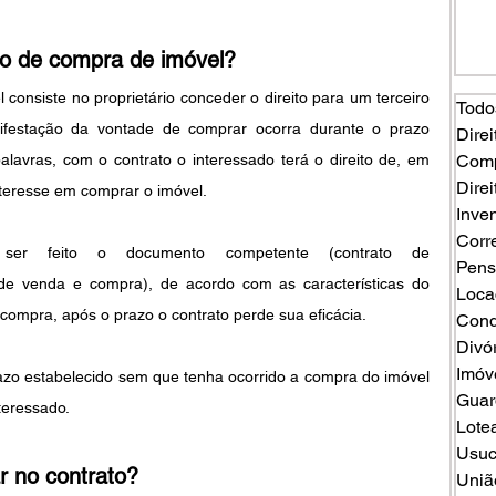
ão de compra de imóvel?
onsiste no proprietário conceder o direito para um terceiro 
Todo
ifestação da vontade de comprar ocorra durante o prazo 
Direi
alavras, com o contrato o interessado terá o direito de, em 
Comp
Direi
nteresse em comprar o imóvel.
Inven
Corr
ser feito o documento competente (contrato de 
Pens
de venda e compra), de acordo com as características do 
Loca
 compra, após o prazo o contrato perde sua eficácia.
Cond
Divó
Imóv
zo estabelecido sem que tenha ocorrido a compra do imóvel 
Guard
teressado.
Lote
Usuc
r no contrato?
Uniã