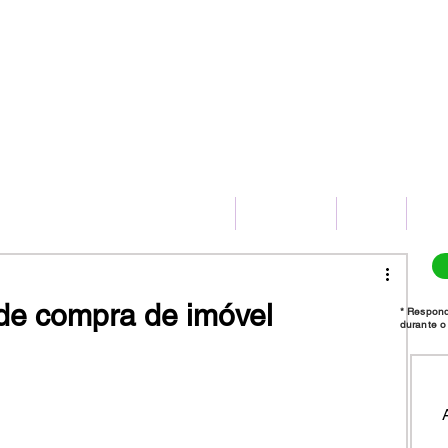
(11) 2775-8172
HOME
SERVIÇOS
BLOG
CO
de compra de imóvel
* Respon
durante o 