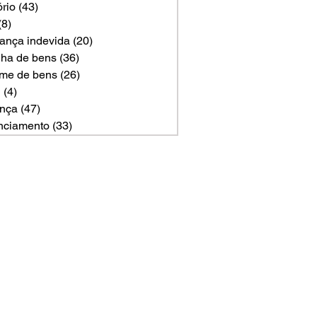
ório
(43)
43 posts
(8)
8 posts
ança indevida
(20)
20 posts
ilha de bens
(36)
36 posts
me de bens
(26)
26 posts
U
(4)
4 posts
nça
(47)
47 posts
nciamento
(33)
33 posts