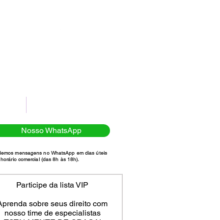
(11)98111-7185
NTATO
POLÍTICA DE PRIVACIDADE
Nosso WhatsApp
demos mensagens no WhatsApp em dias úteis
horário comercial (das 8h às 18h).
Participe da lista VIP
Aprenda sobre seus direito com
nosso time de especialistas