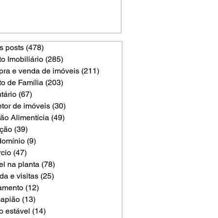
s posts
(478)
478 posts
to Imobiliário
(285)
285 posts
ra e venda de imóveis
(211)
211 posts
to de Família
(203)
203 posts
tário
(67)
67 posts
etor de imóveis
(30)
30 posts
ão Alimentícia
(49)
49 posts
ção
(39)
39 posts
omínio
(9)
9 posts
rcio
(47)
47 posts
el na planta
(78)
78 posts
a e visitas
(25)
25 posts
amento
(12)
12 posts
apião
(13)
13 posts
o estável
(14)
14 posts