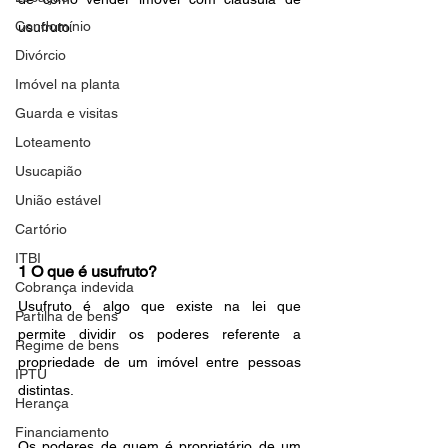
Condomínio
usufruto.
Divórcio
Imóvel na planta
Guarda e visitas
Loteamento
Usucapião
União estável
Cartório
ITBI
1 O que é usufruto?
Cobrança indevida
Usufruto é algo que existe na lei que 
Partilha de bens
permite dividir os poderes referente a 
Regime de bens
propriedade de um imóvel entre pessoas 
IPTU
distintas.
Herança
Financiamento
Os poderes de quem é proprietário de um 