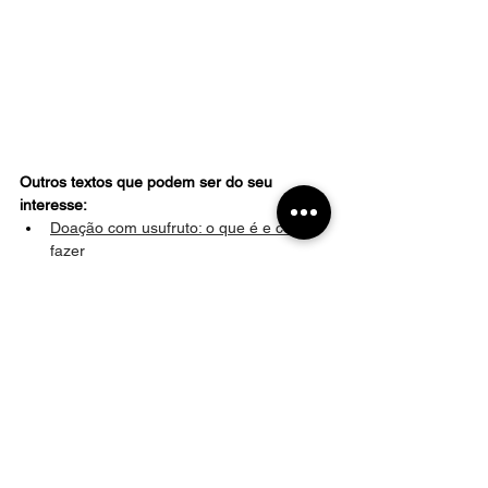
Outros textos que podem ser do seu 
interesse:
Doação com usufruto: o que é e como 
fazer
Doei um imóvel ao meu filho com 
cláusula de usufruto, ele pode vender?
Como fazer a escritura de compra e 
venda de imóvel?
O que acontece se não reconhecer 
firma no contrato de compra e venda 
de imóvel?
Cláusula de inalienabilidade, 
incomunicabilidade e 