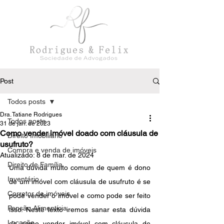
Post
Todos posts
Dra. Tatiane Rodrigues
Todos posts
31 de jan. de 2023
Como vender imóvel doado com cláusula de
Direito Imobiliário
usufruto?
Compra e venda de imóveis
Atualizado:
8 de mar. de 2024
Direito de Família
Uma dúvida muito comum de quem é dono 
Inventário
de um imóvel com cláusula de usufruto é se 
Corretor de imóveis
pode vender o imóvel e como pode ser feito 
Pensão Alimentícia
isso. Neste texto iremos sanar esta dúvida 
Locação
de como vender imóvel com cláusula de 