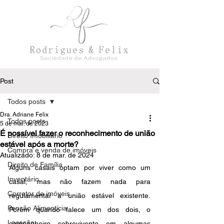
Post
Todos posts
Dra. Adriane Felix
Todos posts
5 de mai. de 2023
É possível fazer o reconhecimento de união
Direito Imobiliário
estável após a morte?
Compra e venda de imóveis
Atualizado:
8 de mar. de 2024
Direito de Família
Alguns casais optam por viver como um 
Inventário
casal, mas não fazem nada para 
Corretor de imóveis
regulamentar a união estável existente. 
Pensão Alimentícia
Porém quando falece um dos dois, o 
Locação
companheiro sobrevivente em algumas 