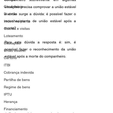
Condomínio
situações precisa comprovar a união estável 
Divórcio
e então surge a dúvida: é possível fazer o 
reconhecimento de união estável após a 
Imóvel na planta
morte?
Guarda e visitas
Loteamento
Para esta dúvida a resposta é: sim, é 
Usucapião
possível fazer o reconhecimento da união 
União estável
estável após a morte do companheiro.
Cartório
ITBI
Cobrança indevida
Partilha de bens
Regime de bens
IPTU
Herança
Financiamento