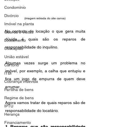
Condomínio
Divórcio
(imagem retirada do site canva) 
Imóvel na planta
No contrato de locação o que gera muita 
Guarda e visitas
dúvida é quais são os reparos de 
Loteamento
responsabilidade do inquilino. 
Usucapião
União estável
Algumas vezes surge um problema no 
Cartório
imóvel, por exemplo, a calha que entupiu e 
ITBI
fica um jogo de empurra de quem deve 
Cobrança indevida
arrumar.
Partilha de bens
Regime de bens
Agora vamos tratar de quais reparos são de 
IPTU
responsabilidade do locatário.
Herança
Financiamento
1 Reparos que são responsabilidade 