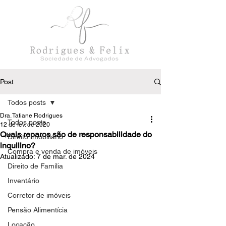
Post
Todos posts
Dra. Tatiane Rodrigues
Todos posts
12 de fev. de 2020
Quais reparos são de responsabilidade do
Direito Imobiliário
inquilino?
Compra e venda de imóveis
Atualizado:
7 de mar. de 2024
Direito de Família
Inventário
Corretor de imóveis
Pensão Alimentícia
Locação