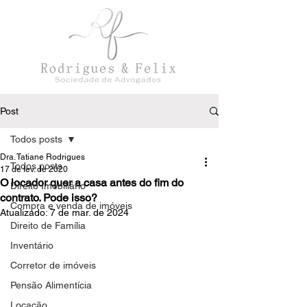
Post
Todos posts
Dra. Tatiane Rodrigues
Todos posts
17 de fev. de 2020
O locador quer a casa antes do fim do
Direito Imobiliário
contrato. Pode isso?
Compra e venda de imóveis
Atualizado:
7 de mar. de 2024
Direito de Família
Inventário
Corretor de imóveis
Pensão Alimentícia
Locação