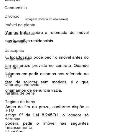
Condomínio
Divórcio
(imagem retirada do site canva) 
Imóvel na planta
Vamos tratar sobre a retomada do imóvel 
Guarda e visitas
nas locações residenciais.
Loteamento
Usucapião
O locador não pode pedir o imóvel antes do 
União estável
fim do prazo previsto no contrato. Quando 
Cartório
falamos em pedir estamos nos referindo ao 
ITBI
fato de solicitar sem motivos, é o que 
Cobrança indevida
chamamos de denúncia vazia.
Partilha de bens
Regime de bens
Antes do fim do prazo, conforme dispõe o 
IPTU
artigo 9º da Lei 8.245/91, o locador só 
Herança
poderá pedir o imóvel nas seguintes 
Financiamento
situações: