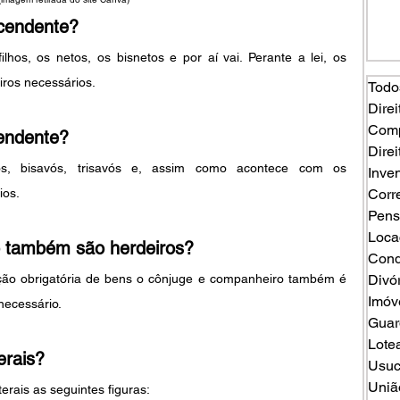
cendente?
lhos, os netos, os bisnetos e por aí vai. Perante a lei, os 
ros necessários.
Todo
Direi
Comp
endente?
Direi
s, bisavós, trisavós e, assim como acontece com os 
Inven
ios.
Corr
Pens
Loca
o também são herdeiros?
Cond
ão obrigatória de bens o cônjuge e companheiro também é 
Divó
Imóv
necessário.
Guard
Lote
erais?
Usuc
Uniã
erais as seguintes figuras: