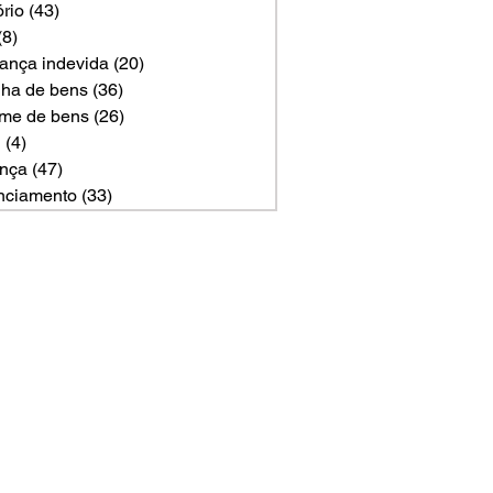
ório
(43)
43 posts
(8)
8 posts
ança indevida
(20)
20 posts
ilha de bens
(36)
36 posts
me de bens
(26)
26 posts
U
(4)
4 posts
nça
(47)
47 posts
nciamento
(33)
33 posts