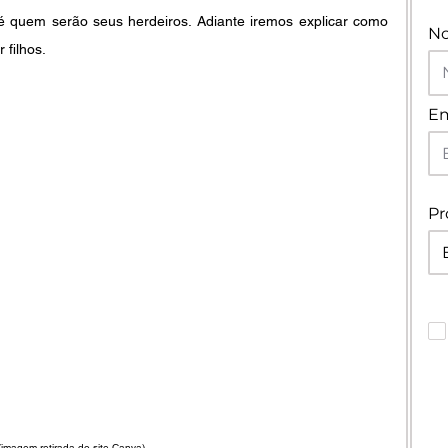
 quem serão seus herdeiros. Adiante iremos explicar como 
N
 filhos.
Em
Pr
(imagem retirada do site Canva)