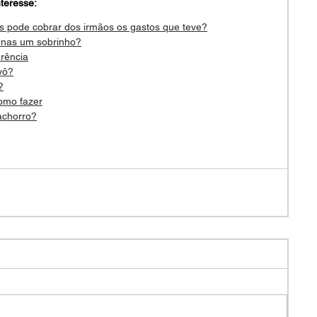
teresse:
is pode cobrar dos irmãos os gastos que teve?
enas um sobrinho?
erência
vô?
?
omo fazer
achorro?