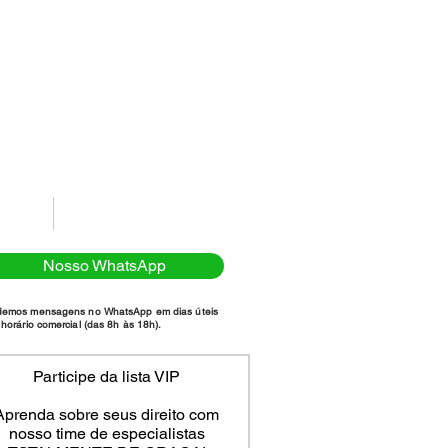
(11)98111-7185
NTATO
POLÍTICA DE PRIVACIDADE
Nosso WhatsApp
demos mensagens no WhatsApp em dias úteis
horário comercial (das 8h às 18h).
Participe da lista VIP
Aprenda sobre seus direito com
nosso time de especialistas