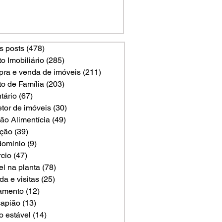
s posts
(478)
478 posts
to Imobiliário
(285)
285 posts
ra e venda de imóveis
(211)
211 posts
to de Família
(203)
203 posts
tário
(67)
67 posts
etor de imóveis
(30)
30 posts
ão Alimentícia
(49)
49 posts
ção
(39)
39 posts
omínio
(9)
9 posts
rcio
(47)
47 posts
el na planta
(78)
78 posts
a e visitas
(25)
25 posts
amento
(12)
12 posts
apião
(13)
13 posts
o estável
(14)
14 posts