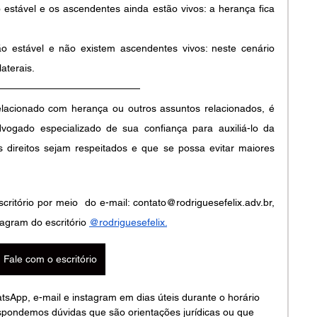
stável e os ascendentes ainda estão vivos: a herança fica 
 estável e não existem ascendentes vivos: neste cenário 
aterais.
acionado com herança ou outros assuntos relacionados, é 
ogado especializado de sua confiança para auxiliá-lo da 
 direitos sejam respeitados e que se possa evitar maiores 
itório por meio  do e-mail: contato@rodriguesefelix.adv.br, 
agram do escritório
@rodriguesefelix
.
Fale com o escritório
pp, e-mail e instagram em dias úteis durante o horário 
spondemos dúvidas que são orientações jurídicas ou que 