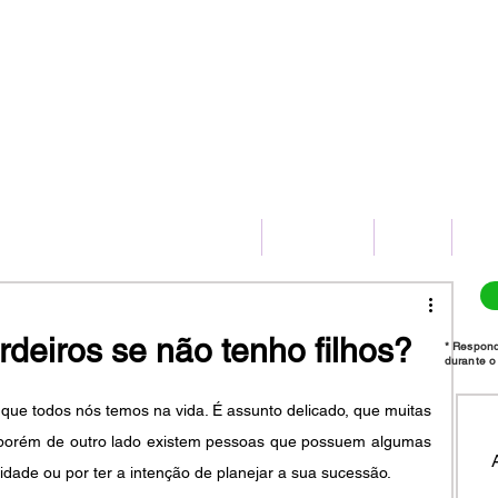
(11) 2775-8172
HOME
SERVIÇOS
BLOG
CO
eiros se não tenho filhos?
* Respon
durante o 
que todos nós temos na vida. É assunto delicado, que muitas 
porém de outro lado existem pessoas que possuem algumas 
idade ou por ter a intenção de planejar a sua sucessão.