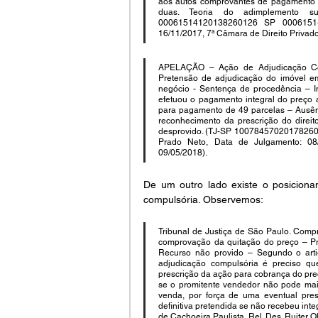
aos autos comprovantes de pagamento de
duas. Teoria do adimplemento sub
00061514120138260126 SP 0006151-41
16/11/2017, 7ª Câmara de Direito Privado
APELAÇÃO – Ação de Adjudicação Co
Pretensão de adjudicação do imóvel 
negócio - Sentença de procedência – 
efetuou o pagamento integral do preço 
para pagamento de 49 parcelas – Ausênc
reconhecimento da prescrição do direi
desprovido. (TJ-SP 100784570201782600
Prado Neto, Data de Julgamento: 08/
09/05/2018).
De um outro lado existe o posiciona
compulsória. Observemos:
Tribunal de Justiça de São Paulo. Comp
comprovação da quitação do preço – Pr
Recurso não provido – Segundo o arti
adjudicação compulsória é preciso qu
prescrição da ação para cobrança do pre
se o promitente vendedor não pode mais
venda, por força de uma eventual presc
definitiva pretendida se não recebeu inte
de Cachoeira Paulista, Rel. Des. Ruiter Oli