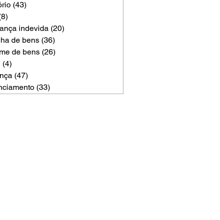
ório
(43)
43 posts
(8)
8 posts
ança indevida
(20)
20 posts
ilha de bens
(36)
36 posts
me de bens
(26)
26 posts
U
(4)
4 posts
nça
(47)
47 posts
nciamento
(33)
33 posts