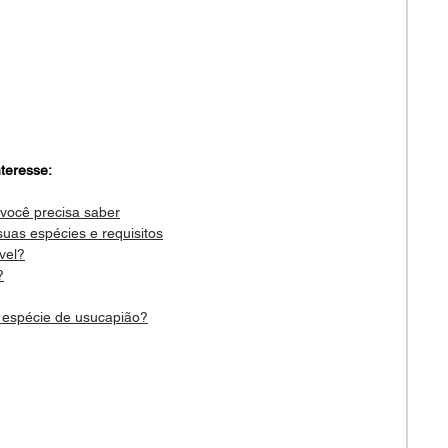
teresse:
 você precisa saber
suas espécies e requisitos
vel?
?
a espécie de usucapião?