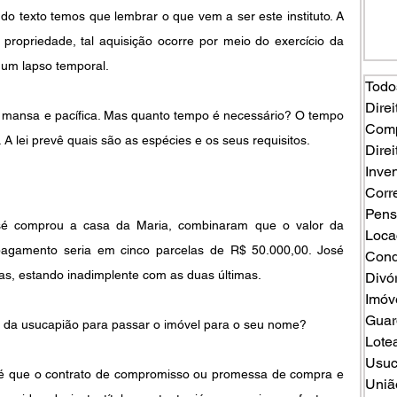
 texto temos que lembrar o que vem a ser este instituto. A 
propriedade, tal aquisição ocorre por meio do exercício da 
um lapso temporal.
Todo
Direi
a mansa e pacífica. Mas quanto tempo é necessário? O tempo 
Comp
. A lei prevê quais são as espécies e os seus requisitos.
Direi
Inven
Corr
Pens
sé comprou a casa da Maria, combinaram que o valor da 
Loca
agamento seria em cinco parcelas de R$ 50.000,00. José 
Cond
as, estando inadimplente com as duas últimas. 
Divó
Imóv
Guard
ar da usucapião para passar o imóvel para o seu nome?
Lote
Usuc
 é que o contrato de compromisso ou promessa de compra e 
Uniã