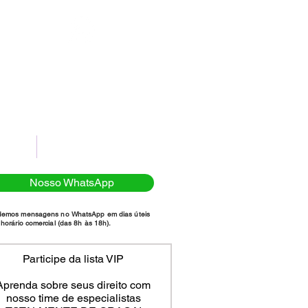
(11)98111-7185
NTATO
POLÍTICA DE PRIVACIDADE
Nosso WhatsApp
demos mensagens no WhatsApp em dias úteis
horário comercial (das 8h às 18h).
Participe da lista VIP
Aprenda sobre seus direito com
nosso time de especialistas