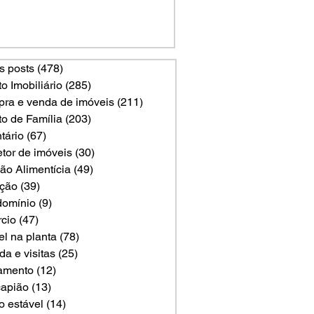
s posts
(478)
478 posts
to Imobiliário
(285)
285 posts
ra e venda de imóveis
(211)
211 posts
to de Família
(203)
203 posts
tário
(67)
67 posts
etor de imóveis
(30)
30 posts
ão Alimentícia
(49)
49 posts
ção
(39)
39 posts
omínio
(9)
9 posts
rcio
(47)
47 posts
el na planta
(78)
78 posts
a e visitas
(25)
25 posts
amento
(12)
12 posts
apião
(13)
13 posts
o estável
(14)
14 posts