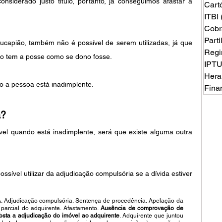
venda que não está quitado não é considerado justo título, portanto, já conseguimos afastar a 
Cart
ITBI
Cobr
Part
apião, também não é possível de serem utilizadas, já que 
Regi
ão tem a posse como se dono fosse.
IPT
Hera
 a pessoa está inadimplente. 
Fina
? 
vel quando está inadimplente, será que existe alguma outra 
sível utilizar da adjudicação compulsória se a dívida estiver 
dicação compulsória. Sentença de procedência. Apelação da 
parcial do adquirente. Afastamento.
 Ausência de comprovação de 
bsta a adjudicação do imóvel ao adquirente
. Adquirente que juntou 