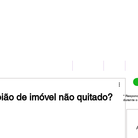
(11) 2775-8172
HOME
SERVIÇOS
BLOG
CO
pião de imóvel não quitado?
* Respon
durante o 