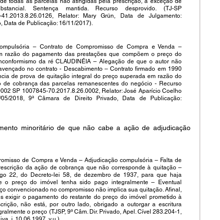
 todas as parcelas não atingidas pela prescrição, à exceção de 
stancial. Sentença mantida. Recurso desprovido. (TJ-SP 
.2013.8.26.0126, Relator: Mary Grün, Data de Julgamento: 
, Data de Publicação: 16/11/2017).
mpulsória – Contrato de Compromisso de Compra e Venda – 
em razão do pagamento das prestações que compõem o preço do 
Inconformismo da ré CLAUDINÉIA – Alegação de que o autor não 
avençado no contrato - Descabimento – Contrato firmado em 1990 
ia de prova de quitação integral do preço superada em razão do 
to de cobrança das parcelas remanescentes do negócio - Recurso 
02 SP 1007845-70.2017.8.26.0002, Relator: José Aparício Coelho 
05/2018, 9ª Câmara de Direito Privado, Data de Publicação: 
mento minoritário de que não cabe a ação de adjudicação 
romisso de Compra e Venda – Adjudicação compulsória – Falta de 
escrição da ação de cobrança que não corresponde à quitação – 
go 22, do Decreto-lei 58, de dezembro de 1937, para que haja 
e o preço do imóvel tenha sido pago integralmente – Eventual 
ço convencionado no compromisso não implica sua quitação. Afinal, 
 exigir o pagamento do restante do preço do imóvel prometido à 
rição, não está, por outro lado, obrigado a outorgar a escritura 
gralmente o preço (TJSP, 9ª Câm. Dir. Privado, Apel. Cível 283.204-1, 
va, j. 10.06.1997, v.u.).