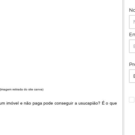
N
Em
Pr
(imagem retirada do site canva) 
m imóvel e não paga pode conseguir a usucapião? É o que 