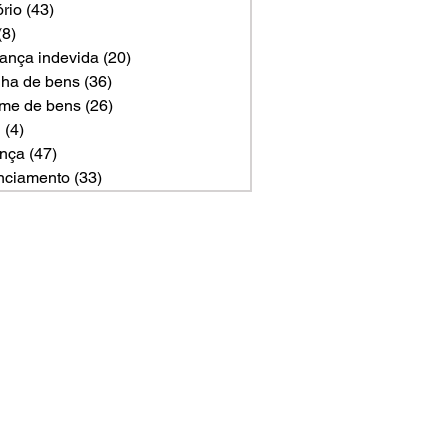
ório
(43)
43 posts
(8)
8 posts
ança indevida
(20)
20 posts
ilha de bens
(36)
36 posts
me de bens
(26)
26 posts
U
(4)
4 posts
nça
(47)
47 posts
nciamento
(33)
33 posts