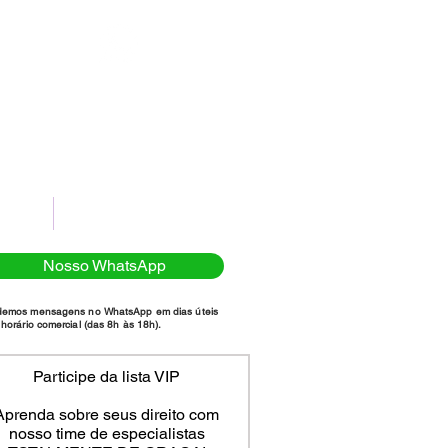
(11)98111-7185
NTATO
POLÍTICA DE PRIVACIDADE
Nosso WhatsApp
demos mensagens no WhatsApp em dias úteis
horário comercial (das 8h às 18h).
Participe da lista VIP
Aprenda sobre seus direito com
nosso time de especialistas