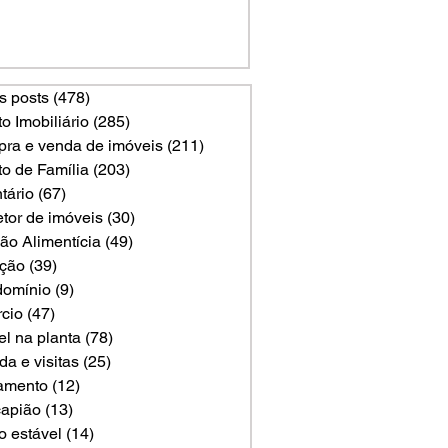
s posts
(478)
478 posts
to Imobiliário
(285)
285 posts
ra e venda de imóveis
(211)
211 posts
to de Família
(203)
203 posts
tário
(67)
67 posts
etor de imóveis
(30)
30 posts
ão Alimentícia
(49)
49 posts
ção
(39)
39 posts
omínio
(9)
9 posts
rcio
(47)
47 posts
el na planta
(78)
78 posts
a e visitas
(25)
25 posts
amento
(12)
12 posts
apião
(13)
13 posts
o estável
(14)
14 posts