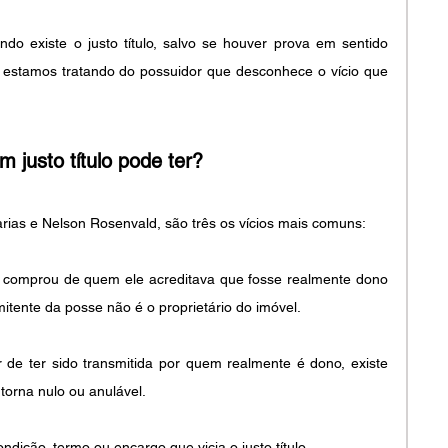
o existe o justo título, salvo se houver prova em sentido 
 estamos tratando do possuidor que desconhece o vício que 
 justo título pode ter? 
ias e Nelson Rosenvald, são três os vícios mais comuns: 
r comprou de quem ele acreditava que fosse realmente dono 
itente da posse não é o proprietário do imóvel.
r de ter sido transmitida por quem realmente é dono, existe 
torna nulo ou anulável. 
ndição, termo ou encargo que vicia o justo título.