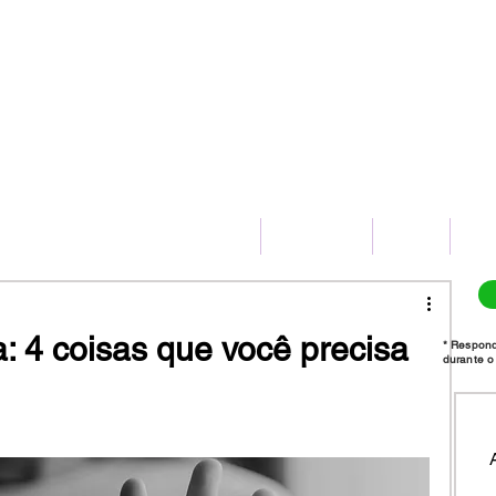
(11) 2775-8172
HOME
SERVIÇOS
BLOG
CO
: 4 coisas que você precisa
* Respon
durante o 