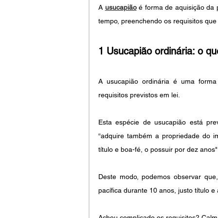
A 
usucapião
 é forma de aquisição da 
tempo, preenchendo os requisitos que 
1 Usucapião ordinária: o qu
A usucapião ordinária é uma forma
requisitos previstos em lei.
Esta espécie de usucapião está prev
“adquire também a propriedade do im
título e boa-fé, o possuir por dez anos"
Deste modo, podemos observar que, 
pacífica durante 10 anos, justo título e 
Achou complicado os requisitos? Calma,