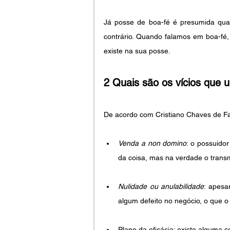
Já posse de boa-fé é presumida quand
contrário. Quando falamos em boa-fé,
existe na sua posse.
2 Quais são os vícios que um
De acordo com Cristiano Chaves de Far
Venda a non domino
: o possuido
da coisa, mas na verdade o transm
Nulidade ou anulabilidade
: apesa
algum defeito no negócio, o que o 
Plano da eficácia: existe alguma co