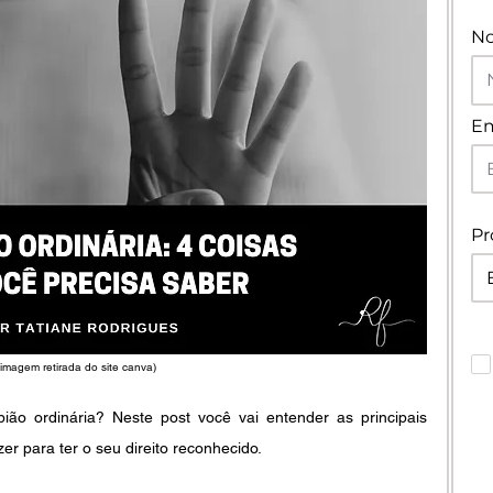
N
Em
Pr
(imagem retirada do site canva) 
ão ordinária? Neste post você vai entender as principais 
er para ter o seu direito reconhecido.  