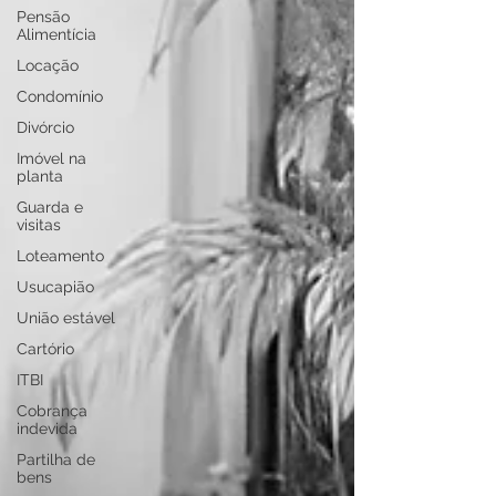
Pensão
Alimentícia
Locação
Condomínio
Divórcio
Imóvel na
planta
Guarda e
visitas
Loteamento
Usucapião
União estável
Cartório
ITBI
Cobrança
indevida
Partilha de
bens