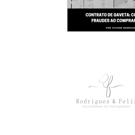
Escritório inscrito na OAB/SP sob o 
e no CNPJ sob o nº 42.124.874/0
escritório digital localizado no b