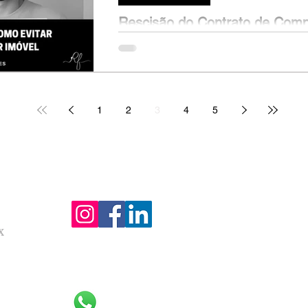
Rescisão do Contrato de Comp
Planta: Quando e Como Proce
Ana (nome fictício), 25 anos, decidiu dar
primeiro apartamento na planta. No entanto
1
2
3
4
5
Atendemos todo o Brasil pela internet!
Redes sociais:
Contato:
nº 32.362
001-09,
airro de
(11) 98111-7185