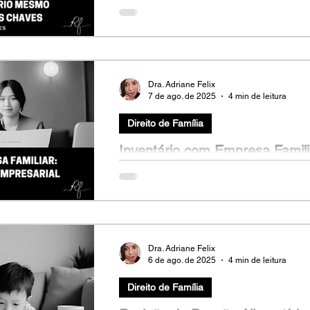
Mesmo Antes da Entrega das
Ana (nome fictício), 25 anos, comprou seu 
e, durante o período de obras, recebeu um
Dra. Adriane Felix
7 de ago. de 2025
4 min de leitura
Direito de Família
Inventário com Empresa Famili
Sucessão Empresarial
Marcos (nome fictício), 50 anos, perdeu re
uma pequena empresa familiar. Além da dor 
Dra. Adriane Felix
6 de ago. de 2025
4 min de leitura
Direito de Família