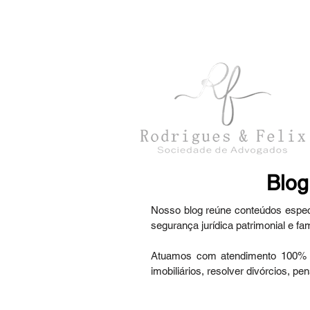
con
tato@rodriguesefelix.adv.br
Blog
Nosso blog reúne conteúdos especia
segurança jurídica patrimonial e fami
Atuamos com atendimento 100% onl
imobiliários, resolver divórcios, p