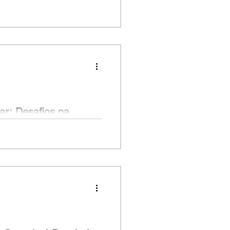
 Chaves
primeiro apartamento na planta
 e-mail convocando para...
ar: Desafios na
centemente o pai, fundador de
da perda, ele se viu...