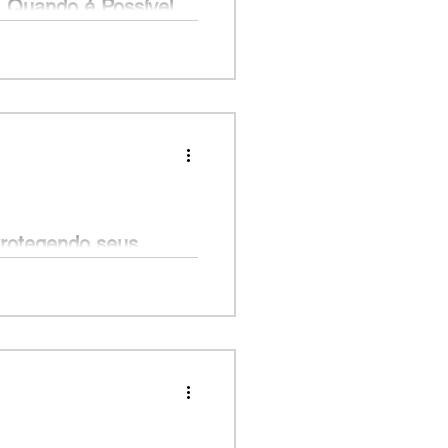
: Quando é Possível
ois filhos, começou a sentir
s com o valor da pensão...
Protegendo seus
 do setor de tecnologia, decidiu
a garantir um...