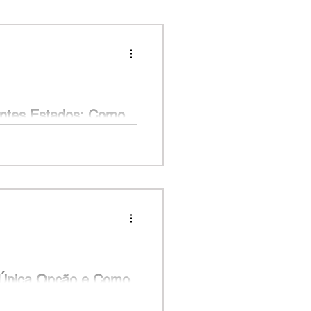
entes Estados: Como
pai recentemente. Ao reunir os
e havia imóveis no...
a Única Opção e Como