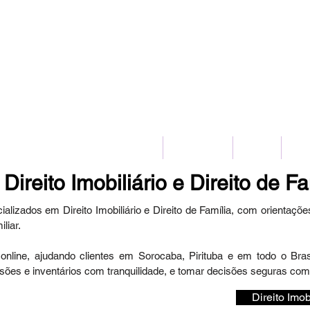
(11) 2775-8172
HOME
SERVIÇOS
BLOG
CO
 Direito Imobiliário e Direito de Fa
lizados em Direito Imobiliário e Direito de Família, com orientaçõe
liar.
ine, ajudando clientes em Sorocaba, Pirituba e em todo o Brasil
ensões e inventários com tranquilidade, e tomar decisões seguras com 
Direito Imob