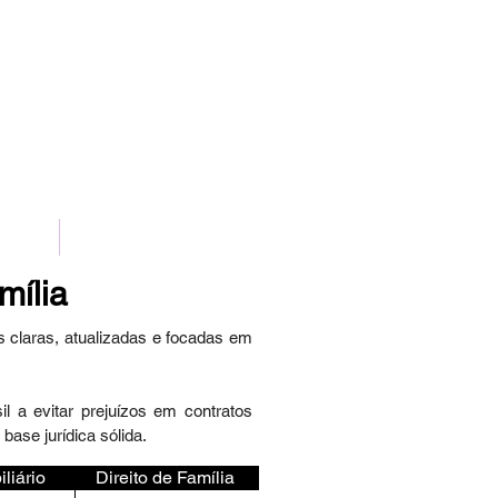
(11)98111-7185
NTATO
POLÍTICA DE PRIVACIDADE
mília
s claras, atualizadas e focadas em
 a evitar prejuízos em contratos
base jurídica sólida.
iliário
Direito de Família