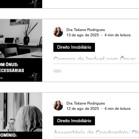
Fernanda (nome fictício), 38 anos, tentou
marido. Discutiram sobre guarda, divisão d
Dra. Tatiane Rodrigues
13 de ago. de 2025
4 min de leitura
Direito Imobiliário
Compra de Imóvel com Ônus: 
Necessárias
Carlos (nome fictício), 45 anos, encontrou
família. Valor justo, boa localização e pront
Dra. Tatiane Rodrigues
12 de ago. de 2025
4 min de leitura
Direito Imobiliário
Assembleia de Condomínio: Dire