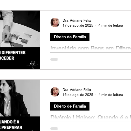
Dra. Adriane Felix
17 de ago. de 2025
4 min de leitura
Direito de Família
Inventário com Bens em Difer
Proceder
Marcos (nome fictício), 50 anos, perdeu o 
documentos para o inventário, descobriu qu
Dra. Adriane Felix
16 de ago. de 2025
4 min de leitura
Direito de Família
Divórcio Litigioso: Quando é 
se Preparar