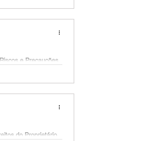
 por meses um acordo com o ex-
e bens, pensão, mas nada...
Riscos e Precauções
 o apartamento ideal para sua
o para morar. Mas,...
itos do Proprietário