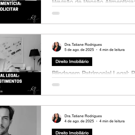
Revisão de Pensão Alimentícia
Solicitar Mudanças
Fernanda (nome fictício), 38 anos, mãe de d
dificuldades em manter as despesas básica
Dra. Tatiane Rodrigues
5 de ago. de 2025
4 min de leitura
Direito Imobiliário
Blindagem Patrimonial Legal: 
Investimentos Imobiliários
Carlos (nome fictício), 45 anos, empresário
investir parte do seu capital em imóveis par
Dra. Tatiane Rodrigues
4 de ago. de 2025
4 min de leitura
Direito Imobiliário