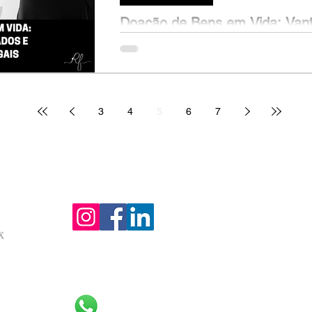
Doação de Bens em Vida: Van
Implicações Legais
Marcos (nome fictício), 52 anos, tem dois f
futuro do patrimônio da família. Após acom
3
4
5
6
7
Atendemos todo o Brasil pela internet!
Redes sociais:
Contato:
nº 32.362
001-09,
airro de
(11) 98111-7185