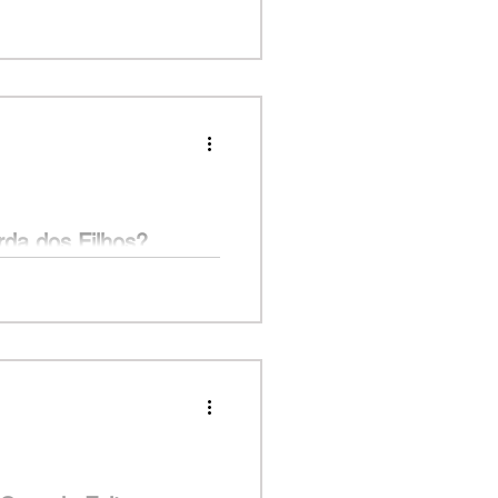
 mãe recentemente. Ele e seus
entro da cidade, ainda em...
da dos Filhos?
parada há dois anos e tem a
temente, soube que o...