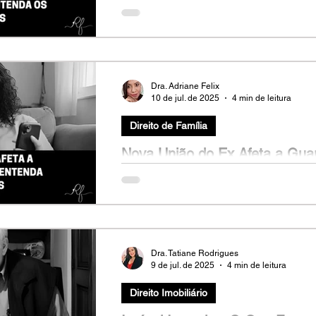
Entenda os Limites Legais
Marcos (nome fictício), 50 anos, perdeu a
dois irmãos herdaram um apartamento no c
Dra. Adriane Felix
10 de jul. de 2025
4 min de leitura
Direito de Família
Nova União do Ex Afeta a Guar
Entenda Seus Direitos
Fernanda (nome fictício), 38 anos, está se
guarda compartilhada da filha de 6. Recen
Dra. Tatiane Rodrigues
9 de jul. de 2025
4 min de leitura
Direito Imobiliário