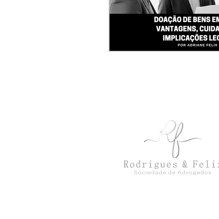
Escritório inscrito na OAB/SP sob o 
e no CNPJ sob o nº 42.124.874/0
escritório digital localizado no b