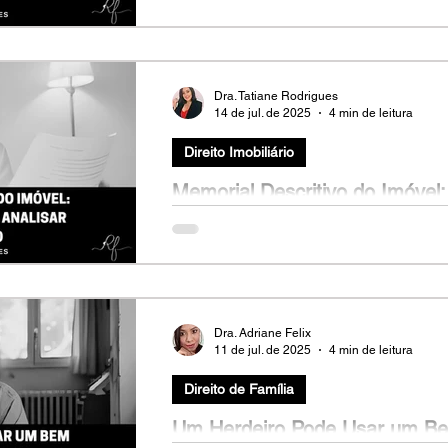
Pessoa física ou jurídica: qual é a melhor
Entenda as vantagens, tributos e cuidados
Dra. Tatiane Rodrigues
14 de jul. de 2025
4 min de leitura
Direito Imobiliário
Memorial Descritivo do Imóvel
Analisar com Atenção
Ana (nome fictício), 25 anos, comprou seu
planta, confiando na maquete do estande de
Dra. Adriane Felix
11 de jul. de 2025
4 min de leitura
Direito de Família
Um Herdeiro Pode Usar um B