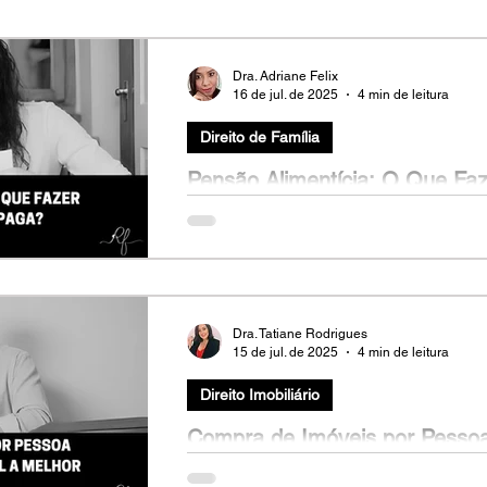
Dra. Adriane Felix
16 de jul. de 2025
4 min de leitura
Direito de Família
Pensão Alimentícia: O Que Fa
Paga?
Fernanda (nome fictício), 38 anos, se divo
da filha de 9. No início, o ex-marido pagava
Dra. Tatiane Rodrigues
15 de jul. de 2025
4 min de leitura
Direito Imobiliário
Compra de Imóveis por Pessoa 
Qual a Melhor Opção?