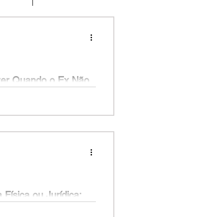
zer Quando o Ex Não
rciou há um ano e tem a guarda
 a pensão...
Física ou Jurídica: