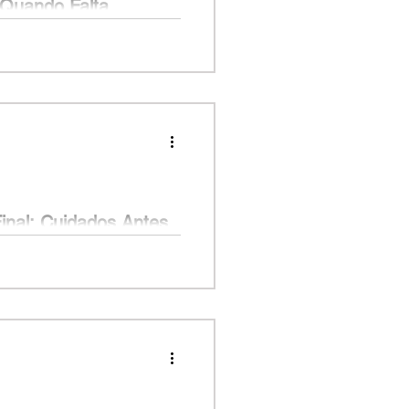
 Quando Falta
se?
 uma casa com excelente
cumentos para análise,...
inal: Cuidados Antes
s a realizar um sonho: pegar as
dois anos pagando a...