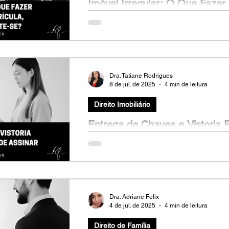
Imóvel Irregular: O Que Fazer
Matrícula, Escritura ou Habite-
Carlos (nome fictício), 47 anos, encontrou
localização e preço atrativo. Ao pedir os do
Dra. Tatiane Rodrigues
8 de jul. de 2025
4 min de leitura
Direito Imobiliário
Entrega de Chaves e Vistoria F
de Assinar
Ana (nome fictício), 26 anos, estava preste
chaves do seu primeiro apartamento. Após 
Dra. Adriane Felix
4 de jul. de 2025
4 min de leitura
Direito de Família