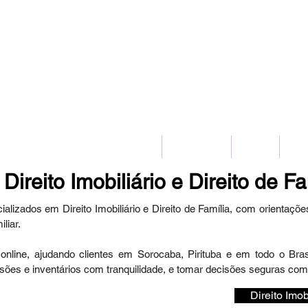
(11) 2775-8172
HOME
SERVIÇOS
BLOG
CO
 Direito Imobiliário e Direito de Fa
lizados em Direito Imobiliário e Direito de Família, com orientaçõe
liar.
ine, ajudando clientes em Sorocaba, Pirituba e em todo o Brasil
ensões e inventários com tranquilidade, e tomar decisões seguras com 
Direito Imob