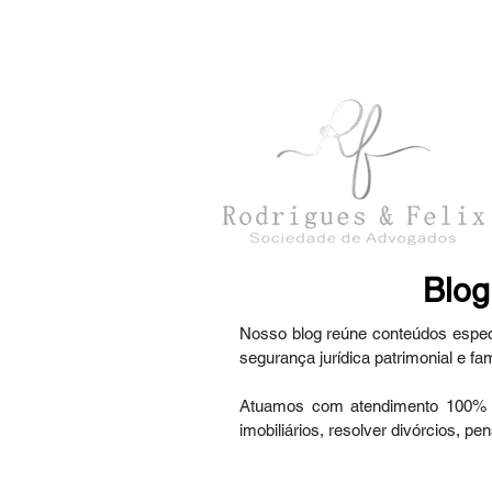
con
tato@rodriguesefelix.adv.br
Blog
Nosso blog reúne conteúdos especia
segurança jurídica patrimonial e fami
Atuamos com atendimento 100% onl
imobiliários, resolver divórcios, p