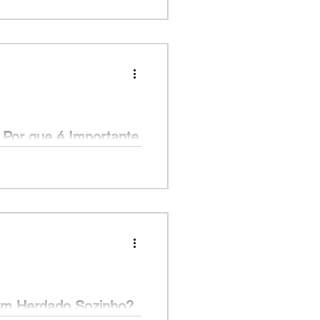
 forma de comprar um imóvel?
 de cada escolha.
: Por que é Importante
 primeiro apartamento na
 vendas. Quando visitou o...
em Herdado Sozinho?