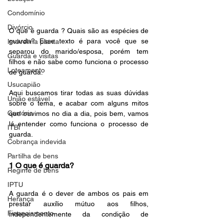
Condomínio
Divórcio
O que é guarda ? Quais são as espécies de 
guarda? Esse texto é para você que se 
Imóvel na planta
separou do marido/esposa, porém tem 
Guarda e visitas
filhos e não sabe como funciona o processo 
Loteamento
de guarda.
Usucapião
Aqui buscamos tirar todas as suas dúvidas 
União estável
sobre o tema, e acabar com alguns mitos 
Cartório
que ouvimos no dia a dia, pois bem, vamos 
lá entender como funciona o processo de 
ITBI
guarda.
Cobrança indevida
Partilha de bens
1 O que é guarda?
Regime de bens
IPTU
A guarda é o dever de ambos os pais em 
Herança
prestar auxílio mútuo aos filhos, 
Financiamento
independentemente da condição de 