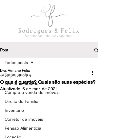
Post
Todos posts
Dra. Adriane Felix
Todos posts
15 de jan. de 2019
O que é guarda? Quais são suas espécies?
Direito Imobiliário
Atualizado:
6 de mar. de 2024
Compra e venda de imóveis
Direito de Família
Inventário
Corretor de imóveis
Pensão Alimentícia
Locação