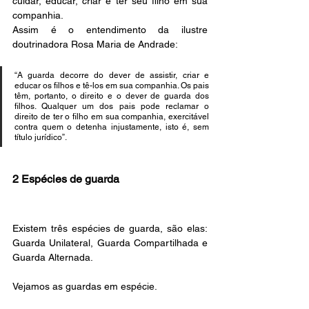
cuidar, educar, criar e ter seu filho em sua 
companhia.
Assim é o entendimento da ilustre 
doutrinadora Rosa Maria de Andrade:
“A guarda decorre do dever de assistir, criar e 
educar os filhos e tê-los em sua companhia. Os pais 
têm, portanto, o direito e o dever de guarda dos 
filhos. Qualquer um dos pais pode reclamar o 
direito de ter o filho em sua companhia, exercitável 
contra quem o detenha injustamente, isto é, sem 
título jurídico”.
2 Espécies de guarda
Existem três espécies de guarda, são elas: 
Guarda Unilateral, Guarda Compartilhada e 
Guarda Alternada. 
Vejamos as guardas em espécie.