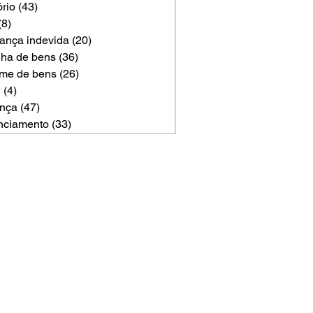
ório
(43)
43 posts
(8)
8 posts
ança indevida
(20)
20 posts
ilha de bens
(36)
36 posts
me de bens
(26)
26 posts
U
(4)
4 posts
nça
(47)
47 posts
nciamento
(33)
33 posts