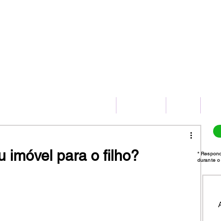
(11) 2775-8172
HOME
SERVIÇOS
BLOG
CO
 imóvel para o filho?
* Respon
durante o 