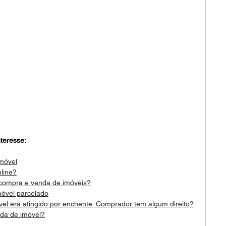
teresse: 
imóvel
line?
 compra e venda de imóveis?
móvel parcelado
el era atingido por enchente. Comprador tem algum direito?
nda de imóvel?