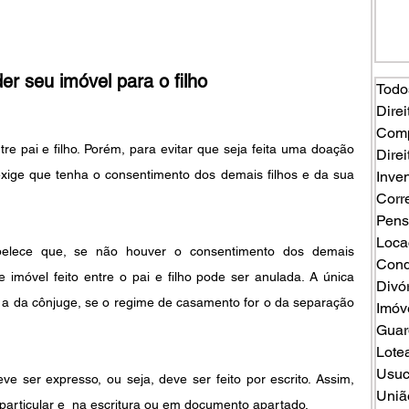
r seu imóvel para o filho
Todo
Direi
Comp
re pai e filho. Porém, para evitar que seja feita uma doação 
Direi
exige que tenha o consentimento dos demais filhos e da sua 
Inven
Corr
Pens
Loca
belece que, se não houver o consentimento dos demais 
Cond
imóvel feito entre o pai e filho pode ser anulada. A única 
Divó
 a da cônjuge, se o regime de casamento for o da separação 
Imóv
Guard
Lote
Usuc
 ser expresso, ou seja, deve ser feito por escrito. Assim, 
Uniã
 particular e  na escritura ou em documento apartado.