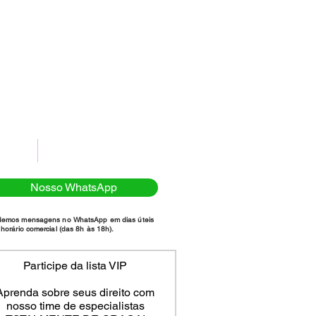
(11)98111-7185
NTATO
POLÍTICA DE PRIVACIDADE
Nosso WhatsApp
demos mensagens no WhatsApp em dias úteis
horário comercial (das 8h às 18h).
Participe da lista VIP
Aprenda sobre seus direito com
nosso time de especialistas