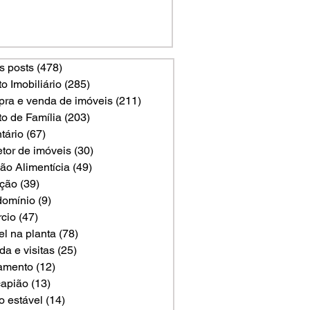
s posts
(478)
478 posts
to Imobiliário
(285)
285 posts
ra e venda de imóveis
(211)
211 posts
to de Família
(203)
203 posts
tário
(67)
67 posts
etor de imóveis
(30)
30 posts
ão Alimentícia
(49)
49 posts
ção
(39)
39 posts
omínio
(9)
9 posts
rcio
(47)
47 posts
el na planta
(78)
78 posts
a e visitas
(25)
25 posts
amento
(12)
12 posts
apião
(13)
13 posts
o estável
(14)
14 posts