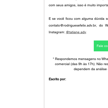
com seus amigos, isso é muito importa
E se você ficou com alguma dúvida so
contato@rodriguesefelix.adv.br, d
Instagram: 
@tatiane.adv
. 
Fale c
* Respondemos mensagens no WhatsA
comercial (das 9h às 17h). Não re
dependem da análise 
Escrito por: