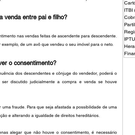
Cart
ITBI
a venda entre pai e filho?
Cobr
Part
Regi
entimento nas vendas feitas de ascendente para descendente. 
IPT
r exemplo, de um avô que vendeu o seu imóvel para o neto.
Hera
Fina
ver o consentimento?
nuência dos descendentes e cônjuge do vendedor, poderá o 
e ser discutido judicialmente a compra e venda se houve 
r uma fraude. Para que seja afastada a possibilidade de uma 
 e alterando a igualdade de direitos hereditários.
enas alegar que não houve o consentimento, é necessário 