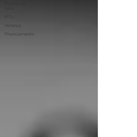
Regime de
bens
IPTU
Herança
Financiamento