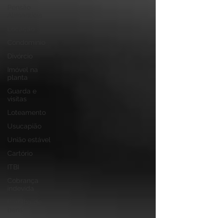
Pensão
Alimentícia
Locação
Condomínio
Divórcio
Imóvel na
planta
Guarda e
visitas
Loteamento
Usucapião
União estável
Cartório
ITBI
Cobrança
indevida
Partilha de
bens