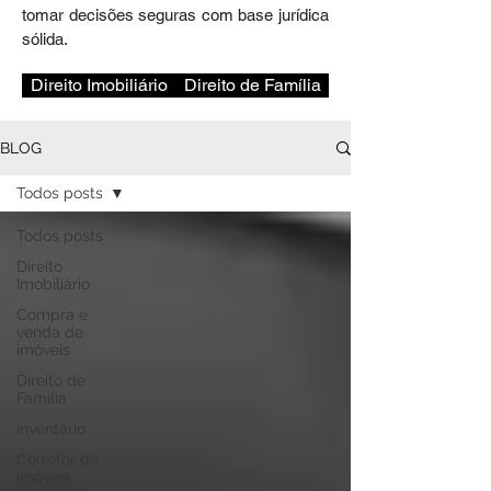
tomar decisões seguras com base jurídica
sólida.
Direito Imobiliário
Direito de Família
BLOG
Todos posts
Todos posts
Direito
Imobiliário
Compra e
venda de
imóveis
Direito de
Família
Inventário
Corretor de
imóveis