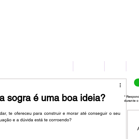
(11) 2775-8172
HOME
SERVIÇOS
BLOG
CO
da sogra é uma boa ideia?
* Respon
durante o 
ar, te ofereceu para construir e morar até conseguir o seu 
tuação e a dúvida está te corroendo?