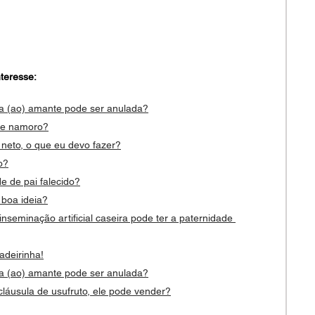
teresse:
 a (ao) amante pode ser anulada?
 de namoro?
 neto, o que eu devo fazer?
o?
e de pai falecido?
 boa ideia?
nseminação artificial caseira pode ter a paternidade 
adeirinha!
 a (ao) amante pode ser anulada?
láusula de usufruto, ele pode vender?