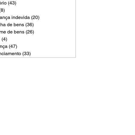
ório
(43)
43 posts
(8)
8 posts
ança indevida
(20)
20 posts
ilha de bens
(36)
36 posts
me de bens
(26)
26 posts
U
(4)
4 posts
nça
(47)
47 posts
nciamento
(33)
33 posts