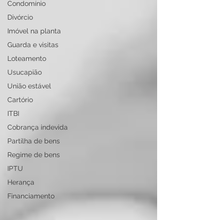
Condomínio
Divórcio
Imóvel na planta
Guarda e visitas
Loteamento
Usucapião
União estável
Cartório
ITBI
Cobrança indevida
Partilha de bens
Regime de bens
IPTU
Herança
Financiamento