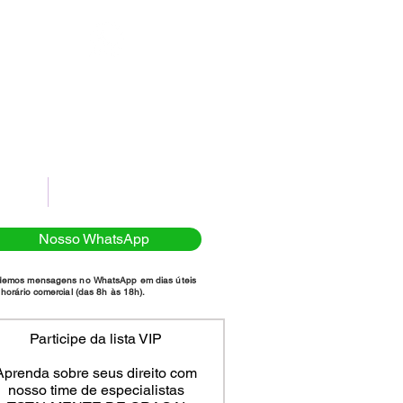
(11)98111-7185
NTATO
POLÍTICA DE PRIVACIDADE
Nosso WhatsApp
demos mensagens no WhatsApp em dias úteis
horário comercial (das 8h às 18h).
Participe da lista VIP
Aprenda sobre seus direito com
nosso time de especialistas