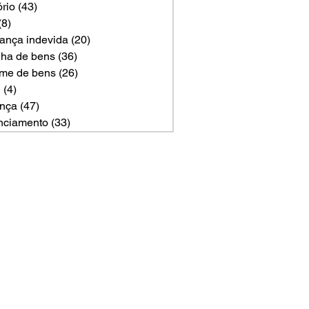
ório
(43)
43 posts
(8)
8 posts
ança indevida
(20)
20 posts
ilha de bens
(36)
36 posts
me de bens
(26)
26 posts
U
(4)
4 posts
nça
(47)
47 posts
nciamento
(33)
33 posts