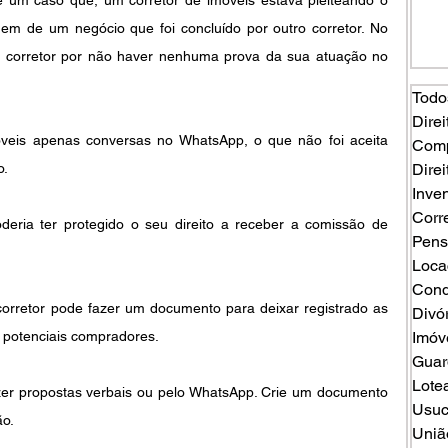
m de um negócio que foi concluído por outro corretor. No 
do corretor por não haver nenhuma prova da sua atuação no 
Todo
Direi
óveis apenas conversas no WhatsApp, o que não foi aceita 
Comp
o.
Direi
Inven
Corr
deria ter protegido o seu direito a receber a comissão de 
Pens
Loca
Cond
 corretor pode fazer um documento para deixar registrado as 
Divó
m potenciais compradores.
Imóv
Guard
Lote
zer propostas verbais ou pelo WhatsApp. Crie um documento 
Usuc
ão.
Uniã