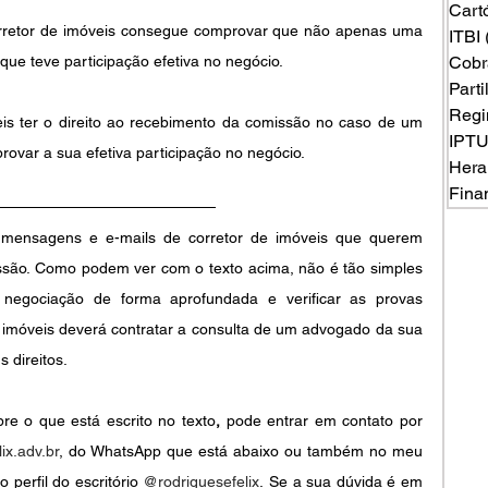
Cart
rretor de imóveis consegue comprovar que não apenas uma 
ITBI
ue teve participação efetiva no negócio.
Cobr
Part
Regi
is ter o direito ao recebimento da comissão no caso de um 
IPT
provar a sua efetiva participação no negócio.
Hera
Fina
mensagens e e-mails de corretor de imóveis que querem 
issão. Como podem ver com o texto acima, não é tão simples 
 negociação de forma aprofundada e verificar as provas 
e imóveis deverá contratar a consulta de um advogado da sua 
 direitos.
e o que está escrito no texto
,
pode entrar em contato por 
ix.adv.br
, do WhatsApp que está abaixo ou também no meu 
o perfil do escritório
@rodriguesefelix
.
Se a sua dúvida é em 