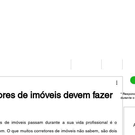
(11) 2775-8172
HOME
SERVIÇOS
BLOG
CO
ores de imóveis devem fazer
* Respon
durante o 
 de imóveis passam durante a sua vida profissional é o 
m. O que muitos corretores de imóveis não sabem, são dois 