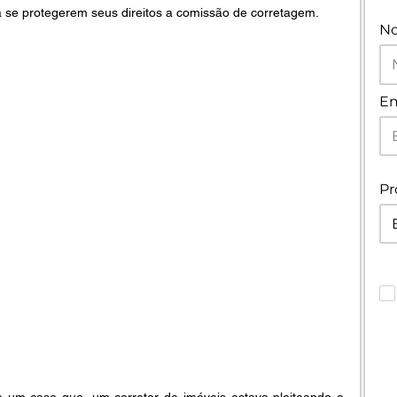
 se protegerem seus direitos a comissão de corretagem.
N
Em
Pr
um caso que, um corretor de imóveis estava pleiteando o 