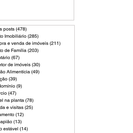
s posts
(478)
478 posts
to Imobiliário
(285)
285 posts
ra e venda de imóveis
(211)
211 posts
to de Família
(203)
203 posts
tário
(67)
67 posts
etor de imóveis
(30)
30 posts
ão Alimentícia
(49)
49 posts
ção
(39)
39 posts
omínio
(9)
9 posts
rcio
(47)
47 posts
el na planta
(78)
78 posts
a e visitas
(25)
25 posts
amento
(12)
12 posts
apião
(13)
13 posts
o estável
(14)
14 posts