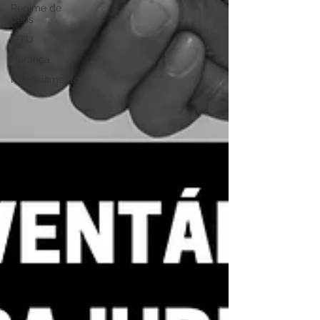
Regime de
bens
IPTU
Herança
Financiamento