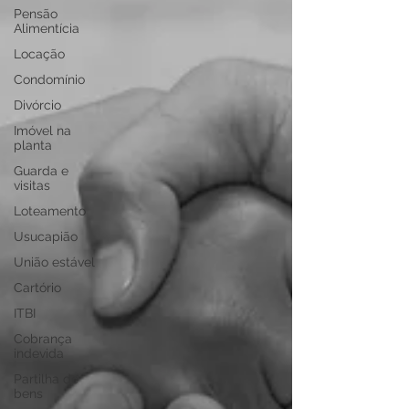
Pensão
Alimentícia
Locação
Condomínio
Divórcio
Imóvel na
planta
Guarda e
visitas
Loteamento
Usucapião
União estável
Cartório
ITBI
Cobrança
indevida
Partilha de
bens