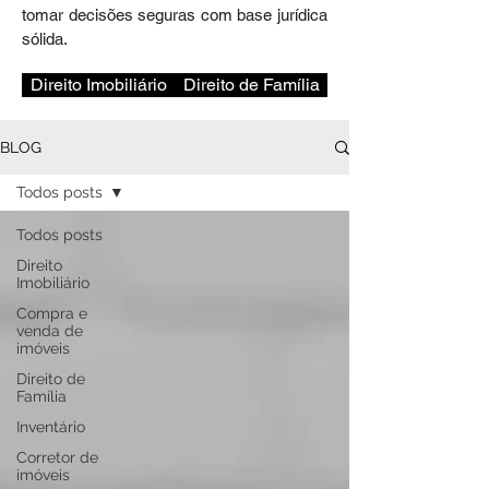
tomar decisões seguras com base jurídica
sólida.
Direito Imobiliário
Direito de Família
BLOG
Todos posts
Todos posts
Direito
Imobiliário
Compra e
venda de
imóveis
Direito de
Família
Inventário
Corretor de
imóveis