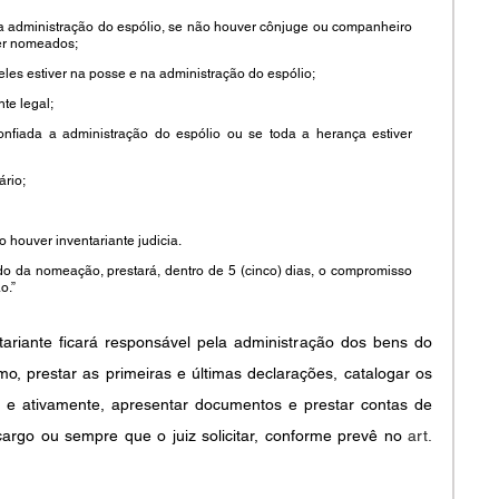
na administração do espólio, se não houver cônjuge ou companheiro 
er nomeados;
eles estiver na posse e na administração do espólio;
te legal;
confiada a administração do espólio ou se toda a herança estiver 
ário;
 houver inventariante judicia.
ado da nomeação, prestará, dentro de 5 (cinco) dias, o compromisso 
o.”
riante ficará responsável pela administração dos bens do 
mo, prestar as primeiras e últimas declarações, catalogar os 
a e ativamente, apresentar documentos e prestar contas de 
argo ou sempre que o juiz solicitar, conforme prevê no 
art. 