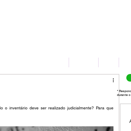
(11) 2775-8172
HOME
SERVIÇOS
BLOG
CO
* Respon
durante o 
o o inventário deve ser realizado judicialmente? Para que 