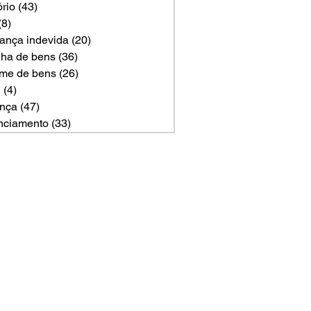
ório
(43)
43 posts
(8)
8 posts
ança indevida
(20)
20 posts
ilha de bens
(36)
36 posts
me de bens
(26)
26 posts
U
(4)
4 posts
nça
(47)
47 posts
nciamento
(33)
33 posts