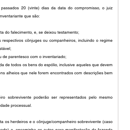
, passados 20 (vinte) dias da data do compromisso, o juiz 
inventariante que são:
ata do falecimento, e, se deixou testamento;
s respectivos cônjuges ou companheiros, incluindo o regime 
tável;
u de parentesco com o inventariado;
ada de todos os bens do espólio, inclusive aqueles que devem 
bens alheios que nele forem encontrados com descrições bem 
iro sobrevivente poderão ser representados pelo mesmo 
idade processual.
ita os herdeiros e o cônjuge/companheiro sobrevivente (caso 
ado) e, encaminha os autos para manifestação da fazenda 