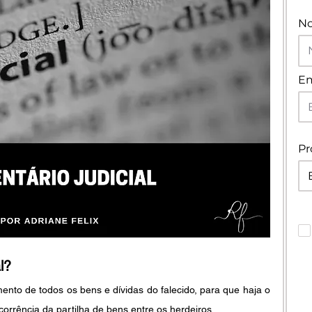
N
Em
Pr
l?
nto de todos os bens e dívidas do falecido, para que haja o 
orrência da partilha de bens entre os herdeiros. 