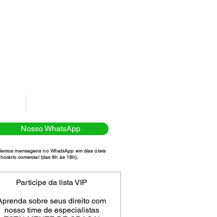
(11)98111-7185
NTATO
POLÍTICA DE PRIVACIDADE
Nosso WhatsApp
demos mensagens no WhatsApp em dias úteis
horário comercial (das 8h às 18h).
Participe da lista VIP
Aprenda sobre seus direito com
nosso time de especialistas