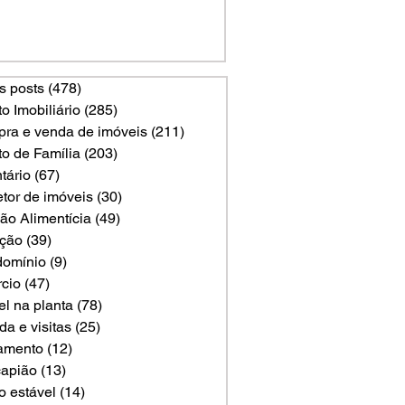
s posts
(478)
478 posts
to Imobiliário
(285)
285 posts
ra e venda de imóveis
(211)
211 posts
to de Família
(203)
203 posts
tário
(67)
67 posts
etor de imóveis
(30)
30 posts
ão Alimentícia
(49)
49 posts
ção
(39)
39 posts
omínio
(9)
9 posts
rcio
(47)
47 posts
el na planta
(78)
78 posts
a e visitas
(25)
25 posts
amento
(12)
12 posts
apião
(13)
13 posts
o estável
(14)
14 posts