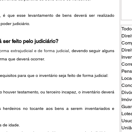
i, é que esse levantamento de bens deverá ser realizado 
oder judiciário.
Todo
Direi
ser feito pelo judiciário?
Comp
Direi
orma extrajudicial e de forma judicial
, devendo seguir alguns 
Inven
orma que deverá ocorrer.
Corr
Pens
uisitos para que o inventário seja feito de forma judicial:
Loca
Cond
o houver testamento, ou terceiro incapaz, o inventário deverá 
Divó
Imóv
Guard
 herdeiros no tocante aos bens a serem inventariados e 
Lote
Usuc
 de idade.
Uniã