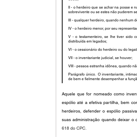
II - o herdeiro que se achar na posse e 
sobrevivente ou se estes não puderem s
III - qualquer herdeiro, quando nenhum d
IV - o herdeiro menor, por seu representan
V - o testamenteiro, se lhe tiver sido 
distribuída em legados;
VI - o cessionário do herdeiro ou do legat
VII - o inventariante judicial, se houver;
VIII - pessoa estranha idônea, quando não
Parágrafo único.  O inventariante, intim
de bem e fielmente desempenhar a funçã
Aquele que for nomeado como inventa
espólio até a efetiva partilha, bem co
herdeiros, defender o espólio passiv
suas administração quando deixar o c
618 do CPC
.