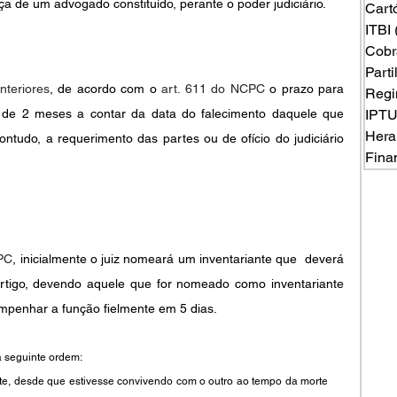
 de um advogado constituído, perante o poder judiciário.
Cart
ITBI
Cobr
Part
teriores
, de acordo com o 
art. 611 do NCPC
 o prazo para 
Regi
é de 2 meses a contar da data do falecimento daquele que 
IPT
Hera
ntudo, a requerimento das partes ou de ofício do judiciário 
Fina
CPC
, inicialmente o juiz nomeará um inventariante que  deverá 
artigo, devendo aquele que for nomeado como inventariante 
penhar a função fielmente em 5 dias.
na seguinte ordem:
te, desde que estivesse convivendo com o outro ao tempo da morte 