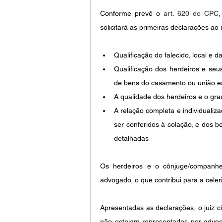
Conforme prevê o 
art. 620 do CPC
solicitará as primeiras declarações ao 
Qualificação do falecido, local e d
Qualificação dos herdeiros e seu
de bens do casamento ou união es
A qualidade dos herdeiros e o gra
A relação completa e individualiz
ser conferidos à colação, e dos 
detalhadas
Os herdeiros e o cônjuge/companhe
advogado, o que contribui para a celer
Apresentadas as declarações, o juiz c
não estejam representados por advog