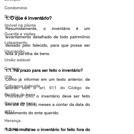
Condomínio
Divórcio
1. O que é inventário?
Imóvel na planta
Resumidamente, o inventário é um 
Guarda e visitas
levantamento detalhado de todo patrimônio 
Loteamento
deixado pelo falecido, para que possa ser 
Usucapião
feita a partilha de bens.
União estável
Cartório
1.1. Há prazo para ser feito o inventário?
ITBI
Como já informei em um texto anterior, de 
Cobrança indevida
acordo com o 
art. 611 do Código de 
Partilha de bens
Processo Civil
, o inventário deve ser feito 
Regime de bens
em até 02 (dois) meses a contar da data do 
IPTU
falecimento do ente querido.
Herança
Financiamento
1.2 Há multa se o inventário for feito fora do 