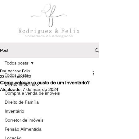
Post
Todos posts
Dra. Adriane Felix
Todos posts
23 de set. de 2022
Como calcular o custo de um inventário?
Direito Imobiliário
Atualizado:
7 de mar. de 2024
Compra e venda de imóveis
Direito de Família
Inventário
Corretor de imóveis
Pensão Alimentícia
Locação