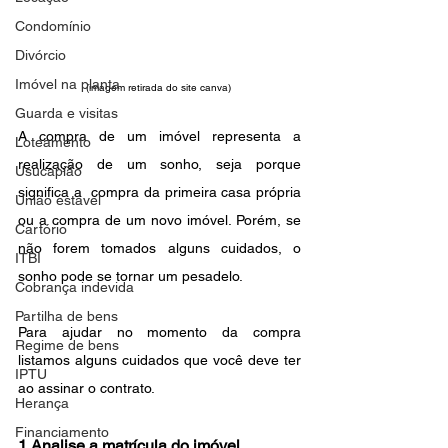
Condomínio
Divórcio
Imóvel na planta
(imagem retirada do site canva) 
Guarda e visitas
A compra de um imóvel representa a 
Loteamento
realização de um sonho, seja porque 
Usucapião
significa a  compra da primeira casa própria 
União estável
ou a compra de um novo imóvel. Porém, se 
Cartório
não forem tomados alguns cuidados, o 
ITBI
sonho pode se tornar um pesadelo. 
Cobrança indevida
Partilha de bens
Para ajudar no momento da compra 
Regime de bens
listamos alguns cuidados que você deve ter 
IPTU
ao assinar o contrato.
Herança
Financiamento
1 Analise a matrícula do imóvel