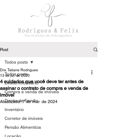
Post
Todos posts
Dra. Tatiane Rodrigues
Todos posts
13 de jul. de 2020
4 cuidados que você deve ter antes de
Direito Imobiliário
assinar o contrato de compra e venda de
Compra e venda de imóveis
imóvel
Direito de Família
Atualizado:
7 de mar. de 2024
Inventário
Corretor de imóveis
Pensão Alimentícia
Locação