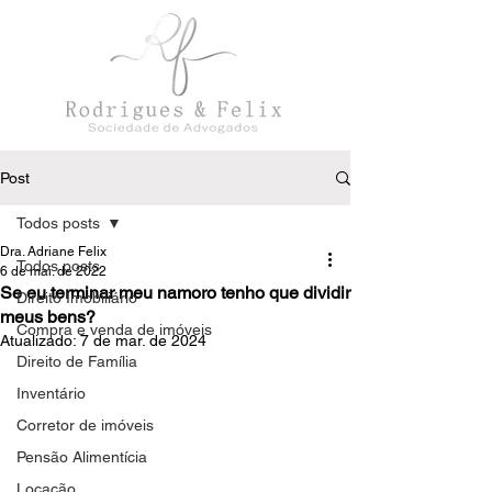
Post
Todos posts
Dra. Adriane Felix
Todos posts
6 de mai. de 2022
Se eu terminar meu namoro tenho que dividir
Direito Imobiliário
meus bens?
Compra e venda de imóveis
Atualizado:
7 de mar. de 2024
Direito de Família
Inventário
Corretor de imóveis
Pensão Alimentícia
Locação