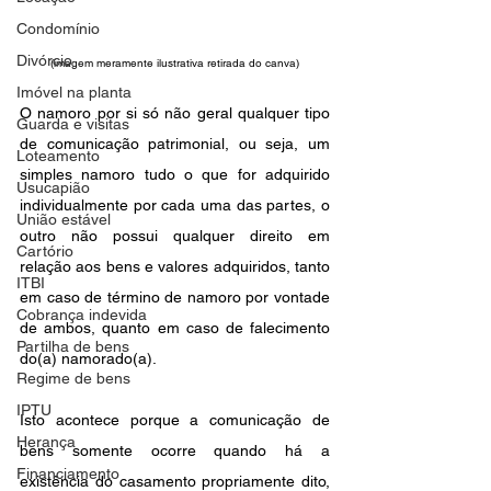
Condomínio
Divórcio
(imagem meramente ilustrativa retirada do canva)
Imóvel na planta
O namoro por si só não geral qualquer tipo 
Guarda e visitas
de comunicação patrimonial, ou seja, um 
Loteamento
simples namoro tudo o que for adquirido 
Usucapião
individualmente por cada uma das partes, o 
União estável
outro não possui qualquer direito em 
Cartório
relação aos bens e valores adquiridos, tanto 
ITBI
em caso de término de namoro por vontade 
Cobrança indevida
de ambos, quanto em caso de falecimento 
Partilha de bens
do(a) namorado(a).
Regime de bens
IPTU
Isto acontece porque a comunicação de 
Herança
bens somente ocorre quando há a 
Financiamento
existência do casamento propriamente dito, 