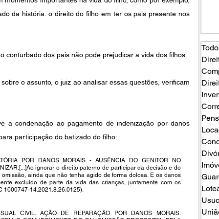
o da história: o direito do filho em ter os pais presente nos 
Todo
conturbado dos pais não pode prejudicar a vida dos filhos.
Direi
Comp
obre o assunto, o juiz ao analisar essas questões, verificam 
Direi
Inven
Corr
Pens
e a condenação ao pagamento de indenização por danos 
Loca
 para participação do batizado do filho:
Cond
Divó
ATÓRIA POR DANOS MORAIS - AUSÊNCIA DO GENITOR NO 
Imóv
.[...]Ao ignorar o direito paterno de participar da decisão e do 
 por omissão, ainda que não tenha agido de forma dolosa. E os danos 
Guard
mente excluído de parte da vida das crianças, juntamente com os 
Lote
AC 1000747-14.2021.8.26.0125).
Usuc
Uniã
SSUAL CIVIL. AÇÃO DE REPARAÇÃO POR DANOS MORAIS. 