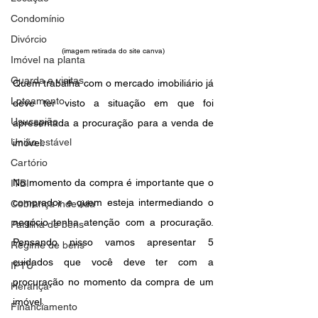
Condomínio
Divórcio
(imagem retirada do site canva)
Imóvel na planta
Guarda e visitas
Quem trabalha com o mercado imobiliário já 
Loteamento
deve ter visto a situação em que foi 
Usucapião
apresentada a procuração para a venda de 
União estável
imóvel.  
Cartório
No momento da compra é importante que o 
ITBI
comprador e quem esteja intermediando o 
Cobrança indevida
negócio tenha atenção com a procuração. 
Partilha de bens
Pensando nisso vamos apresentar 5 
Regime de bens
cuidados que você deve ter com a 
IPTU
procuração no momento da compra de um 
Herança
imóvel.
Financiamento