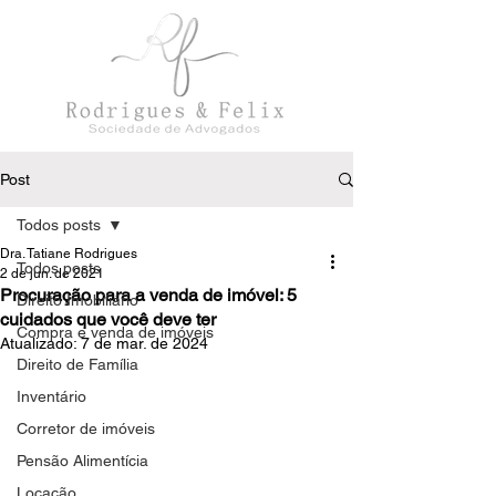
Post
Todos posts
Dra. Tatiane Rodrigues
Todos posts
2 de jun. de 2021
Procuração para a venda de imóvel: 5
Direito Imobiliário
cuidados que você deve ter
Compra e venda de imóveis
Atualizado:
7 de mar. de 2024
Direito de Família
Inventário
Corretor de imóveis
Pensão Alimentícia
Locação