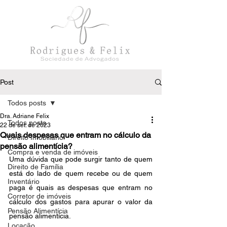
Post
Todos posts
Dra. Adriane Felix
Todos posts
22 de set. de 2023
Quais despesas que entram no cálculo da
Direito Imobiliário
pensão alimentícia?
Compra e venda de imóveis
Uma dúvida que pode surgir tanto de quem 
Direito de Família
está do lado de quem recebe ou de quem 
Inventário
paga é quais as despesas que entram no 
Corretor de imóveis
cálculo dos gastos para apurar o valor da 
Pensão Alimentícia
pensão alimentícia.
Locação