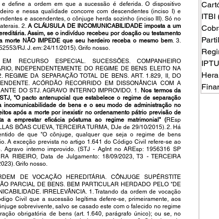
Cart
e define a ordem em que a sucessão é deferida. O dispositivo 
eiro e nessa qualidade concorre com descendentes (inciso I) e 
ITBI
endentes e ascendentes, o cônjuge herda sozinho (inciso III). Só no 
terais. 2. 
A CLÁUSULA DE INCOMUNICABILIDADE imposta a um 
Cobr
editária. Assim, se o indivíduo recebeu por doação ou testamento 
Part
 sua morte NÃO IMPEDE que seu herdeiro receba o mesmo bem
. 3. 
2553/RJ. J. em: 24/11/2015). Grifo nosso.
Regi
M RECURSO ESPECIAL. SUCESSÕES. COMPANHEIRO 
IPT
RIO, INDEPENDENTEMENTE DO REGIME DE BENS ELEITO NA 
Hera
. REGIME DA SEPARAÇÃO TOTAL DE BENS. ART. 1.829, II, DO 
ENDENTE. ACÓRDÃO RECORRIDO EM DISSONÂNCIA COM A 
Fina
NTE DO STJ. AGRAVO INTERNO IMPROVIDO. 1.
 Nos termos da 
STJ, "O pacto antenupcial que estabelece o regime de separação 
a incomunicabilidade de bens e o seu modo de administração no 
tos após a morte por inexistir no ordenamento pátrio previsão de 
pta a emprestar eficácia póstuma ao regime matrimonial" (
REsp 
VILLAS BÔAS CUEVA, TERCEIRA TURMA, DJe de 29/10/2015). 2. Há 
ntido de que "O cônjuge, qualquer que seja o regime de bens 
o. A exceção prevista no artigo 1.641 do Código Civil refere-se ao 
. Agravo interno improvido. (STJ - AgInt no AREsp: 1956316 SP 
OURA RIBEIRO, Data de Julgamento: 18/09/2023, T3 - TERCEIRA 
23). Grifo nosso.
 ORDEM DE VOCAÇÃO HEREDITÁRIA. CÔNJUGE SUPÉRSTITE 
O PARCIAL DE BENS. BEM PARTICULAR HERDADO PELO "DE 
BILIDADE. IRRELEVÂNCIA. 1. Tratando da ordem de vocação 
Código Civil que a sucessão legítima defere-se, primeiramente, aos 
juge sobrevivente, salvo se casado este com o falecido no regime 
ção obrigatória de bens (art. 1.640, parágrafo único); ou se, no 