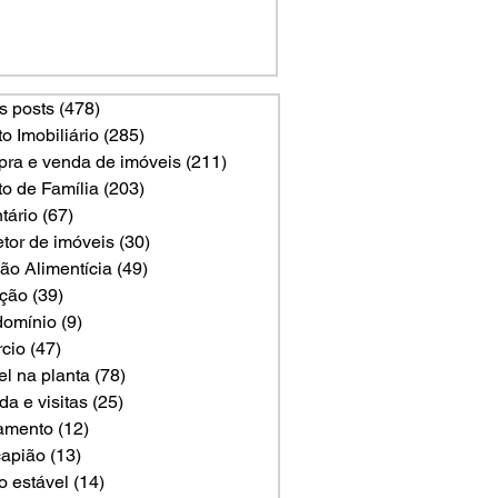
s posts
(478)
478 posts
to Imobiliário
(285)
285 posts
ra e venda de imóveis
(211)
211 posts
to de Família
(203)
203 posts
tário
(67)
67 posts
etor de imóveis
(30)
30 posts
ão Alimentícia
(49)
49 posts
ção
(39)
39 posts
omínio
(9)
9 posts
rcio
(47)
47 posts
el na planta
(78)
78 posts
a e visitas
(25)
25 posts
amento
(12)
12 posts
apião
(13)
13 posts
o estável
(14)
14 posts