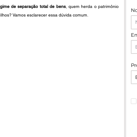
egime de separação total de bens
, quem herda o patrimônio 
N
filhos? Vamos esclarecer essa dúvida comum.
Em
Pr