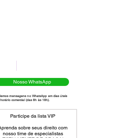
(11)98111-7185
NTATO
POLÍTICA DE PRIVACIDADE
Nosso WhatsApp
demos mensagens no WhatsApp em dias úteis
horário comercial (das 8h às 18h).
Participe da lista VIP
Aprenda sobre seus direito com
nosso time de especialistas