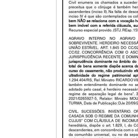
Civil enumera os chamados a suceder 
preceitua que o cônjuge é também herd
ascendentes (inciso II). Na falta de desc
inciso IV é que são contemplados os cola
bem NÃO se relaciona com a vocação her
bem imóvel com a referida cláusula,
Recurso especial provido. (STJ. REsp. 155
AGRAVO INTERNO NO AGRAVO E
SOBREVIVENTE. HERDEIRO NECESSÁ
UNIÃO ESTÁVEL. ART. 1.845 DO CC/02
CC/02. CONCORRÊNCIA COM O ASC
JURISPRUDÊNCIA RECENTE E DOMINA
jurisprudência dominante no âmbito do 
total de bens somente dispõe acerca d
curso do casamento, não produzindo efei
ultratividade do regime patrimonial a
1.294.404/RS, Rel. Ministro RICARDO 
também entendimento dominante no se
adotado pelo casal, é herdeiro necessári
regime de separação legal de bens". 3
2021/0265927-5, Relator: Ministro M
TURMA, Data de Publicação: DJe 20/09/20
CIVIL. SUCESSÕES. INVENTÁRIO.
CASADA SOB O REGIME DA COMUNHÃ
CUJUS" COM CLÁUSULA DE INCOMUNICA
hereditária, dispõe o art. 1.829, I, do 
descendentes, em concorrência com o côn
da comunhão universal, ou no da separa