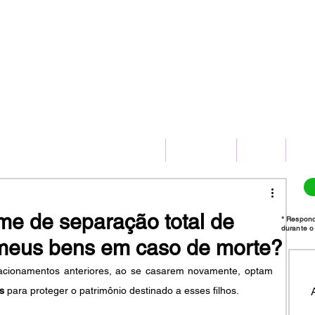
(11) 2775-8172
HOME
SERVIÇOS
BLOG
CO
e de separação total de
* Respon
durante o 
meus bens em caso de morte?
lacionamentos anteriores, ao se casarem novamente, optam 
s
 para proteger o patrimônio destinado a esses filhos.