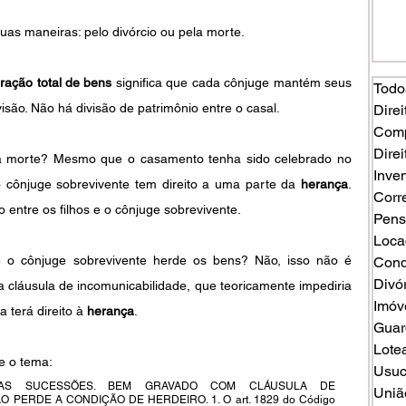
as maneiras: pelo divórcio ou pela morte.
ração total de bens
 significa que cada cônjuge mantém seus 
Todo
são. Não há divisão de patrimônio entre o casal.
Direi
Comp
Direi
Mas o que acontece quando ocorre a morte? Mesmo que o casamento tenha sido celebrado no 
Inven
o cônjuge sobrevivente tem direito a uma parte da 
herança
. 
Corr
o entre os filhos e o cônjuge sobrevivente.
Pens
Loca
e o cônjuge sobrevivente herde os bens? Não, isso não é 
Cond
Divó
cláusula de incomunicabilidade, que teoricamente impediria 
Imóv
 terá direito à 
herança
.
Guard
Lote
e o tema:
Usuc
DAS SUCESSÕES. BEM GRAVADO COM CLÁUSULA DE 
Uniã
 PERDE A CONDIÇÃO DE HERDEIRO. 1. O art. 1829 do Código 