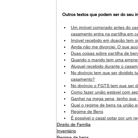
Outros textos que podem ser do seu in
Um imóvel comprado antes do casam
casamento entra na partilha em c
Imóvel recebido em doação tem que
Ainda não me divorciei. O que ac
Duas coisas sobre partilha de ben
Quando o marido tem uma empresa
Aluguel recebido durante o casame
No divórcio tem que ser dividido
casamento?
No divórcio o FGTS tem que ser d
Como fazer união estável com sep
Ganhei na mega sena, tenho que d
Qual o regime de bens na união e
Regime de Bens
É possível o casal optar por um 
Direito de Família
Inventário
Regime de bens