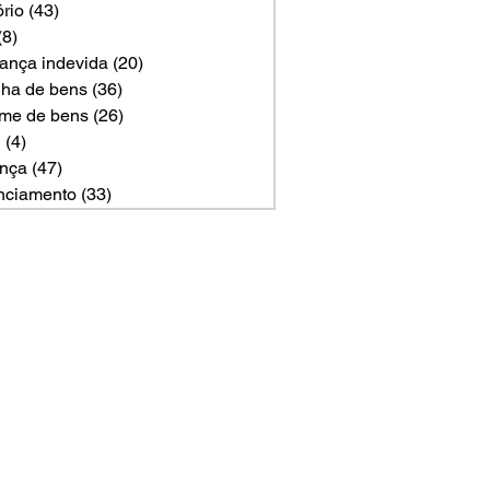
ório
(43)
43 posts
(8)
8 posts
ança indevida
(20)
20 posts
ilha de bens
(36)
36 posts
me de bens
(26)
26 posts
U
(4)
4 posts
nça
(47)
47 posts
nciamento
(33)
33 posts