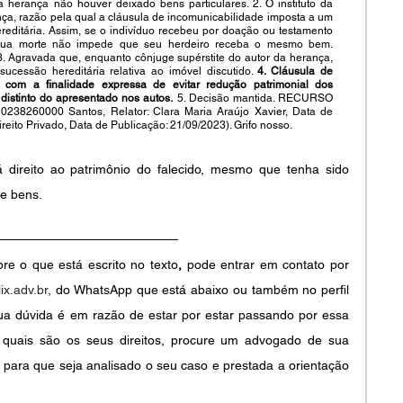
 herança não houver deixado bens particulares. 2. O instituto da 
a, razão pela qual a cláusula de incomunicabilidade imposta a um 
editária. Assim, se o indivíduo recebeu por doação ou testamento 
 sua morte não impede que seu herdeiro receba o mesmo bem. 
3. Agravada que, enquanto cônjuge supérstite do autor da herança, 
cessão hereditária relativa ao imóvel discutido. 
4. Cláusula de 
da com a finalidade expressa de evitar redução patrimonial dos 
 distinto do apresentado nos autos.
 5. Decisão mantida. RECURSO 
38260000 Santos, Relator: Clara Maria Araújo Xavier, Data de 
eito Privado, Data de Publicação: 21/09/2023). Grifo nosso.
á direito ao patrimônio do falecido, mesmo que tenha sido 
de bens.
e o que está escrito no texto
,
pode entrar em contato por 
ix.adv.br
, do WhatsApp que está abaixo ou também no perfil 
ua dúvida é em razão de estar por estar passando por essa 
 quais são os seus direitos, procure um advogado de sua 
 para que seja analisado o seu caso e prestada a orientação 