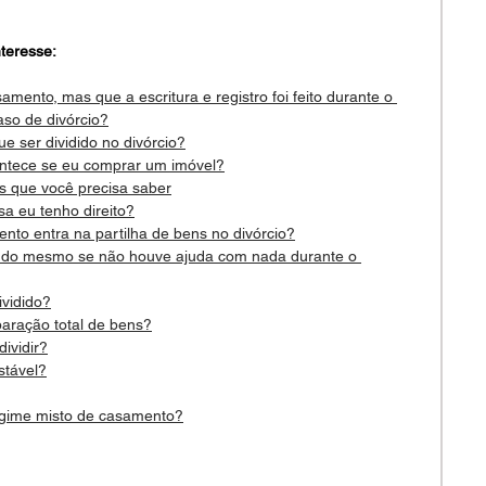
teresse:
ento, mas que a escritura e registro foi feito durante o 
aso de divórcio?
 ser dividido no divórcio?
ontece se eu comprar um imóvel?
s que você precisa saber
 eu tenho direito?
nto entra na partilha de bens no divórcio?
 tudo mesmo se não houve ajuda com nada durante o 
ividido?
aração total de bens?
ividir?
stável?
regime misto de casamento?