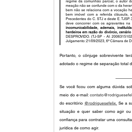
regime da comunhão parcial, o autor da
meação não se confunde com o da heranç
bem não se relaciona com a vocação her
bem imóvel com a referida cláusula,
Precedentes do C. STJ e deste E. TJSP. 
deve concorrer com os agravantes na su
incomunicabilidade, ademais, instituí
herdeiros em razão do divórcio, cenário
DESPROVIDO. (TJ-SP - AI: 200631510202
Julgamento: 21/09/2023, 6ª Câmara de Dir
Portanto, o cônjuge sobrevivente ter
adotado o regime de separação total 
Se você ficou com alguma dúvida sobr
meio do e-mail: 
contato@rodriguesefel
do escritório
@rodriguesefelix
.
 Se a s
situação e quer saber como agir ou
confiança para contratar uma consulta
jurídica de como agir.